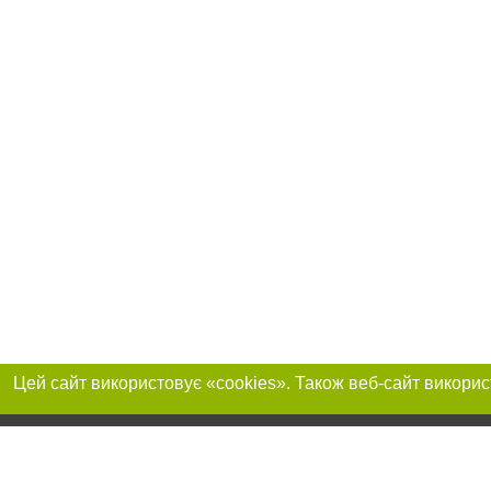
Реклама на сайті
Приєднуйтесь до 
Робота в нашій компанії
Франшиза "CitySites"