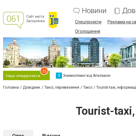
Новини
Дов
Спецпроєкти
Реклама на са
Оголошення
12
З
Знижкотижні від Апельмон
Наші спецпроєкти
Головна
Довідник
Таксі, перевезення
Таксі
Tourist-taxi, інформ
Tourist-tax
Опис
Відгуки