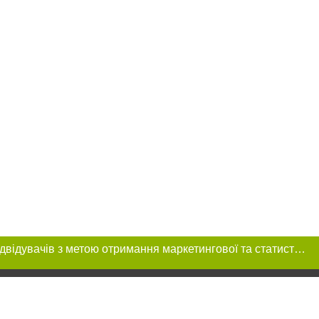
Цей сайт використовує «cookies». Також веб-сайт використовує інтернет-сервіс для збору технічних даних стосовно відвідувачів з метою отримання маркетингової та статистичної інформації. Умови обробки даних відвідувачів сайту див.