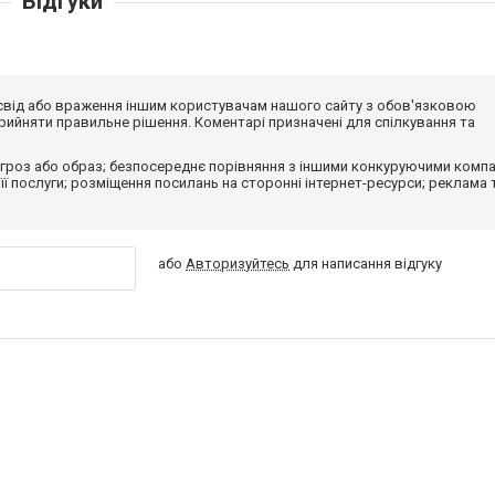
Відгуки
досвід або враження іншим користувачам нашого сайту з обов'язковою
ийняти правильне рішення. Коментарі призначені для спілкування та
гроз або образ; безпосереднє порівняння з іншими конкуруючими компа
 її послуги; розміщення посилань на сторонні інтернет-ресурси; реклама 
або
Авторизуйтесь
для написання відгуку