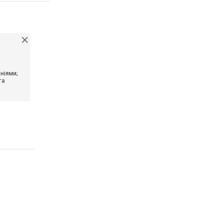
ніями;
та