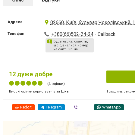
Адреса
02660, Київ, бульвар Чоколівський, 19
Телефон
+380(66)502-24-24
- Callback
Будь ласка, скажіть,
що дізналися номер
на сайті 061.ua
12
дуже добре
(
4
оцінки)
1 людина реком
Високі оцінки користувачів за
Ціна
Reddit
Telegram
Viber
WhatsApp