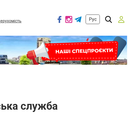
Рус
ерухомість
рська служба