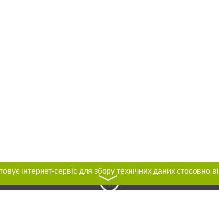
〉
нас :