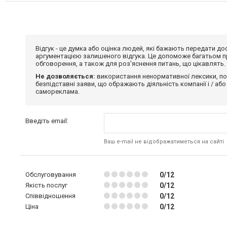
Відгук - це думка або оцінка людей, які бажають передати 
аргументацією залишеного відгука. Це допоможе багатьом пр
обговорення, а також для роз'яснення питань, що цікавлять.
Не дозволяється:
використання ненормативної лексики, по
безпідставні заяви, що ображають діяльність компанії і / або
самореклама.
Введіть email:
Ваш e-mail не відображатиметься на сайті
Обслуговування
0/12
Якість послуг
0/12
Співвідношення
0/12
Ціна
0/12