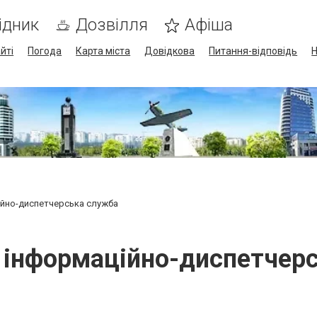
ідник
Дозвілля
Афіша
йті
Погода
Карта міста
Довідкова
Питання-відповідь
Н
аційно-диспетчерська служба
i, інформаційно-диспетче