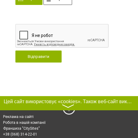
Відправити
Цей сайт використовує «cookies». Також веб-сайт використовує інтернет-сервіс для збору технічних даних стосовно відвідувачів з метою отримання маркетингової та статистичної інформації. Умови обробки даних відвідувачів сайту див.
〉
Реклама на сайті
Робота в нашій компанії
Франшиза "CitySites"
+38 (068) 314-22-01