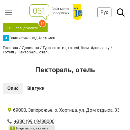
Рус
12
Наші спецпроєкти
З
Знижкотижні від Апельмон
Головна
Дозвілля
Турагентства, готелі, бази відпочинку
Готелі
Пектораль, отель
Пектораль, отель
Опис
Відгуки
69000, Запорожье, о. Хортица, ул. Дом отдыха, 33
+380 (99 ) 9498000
Будь ласка, скажіть,