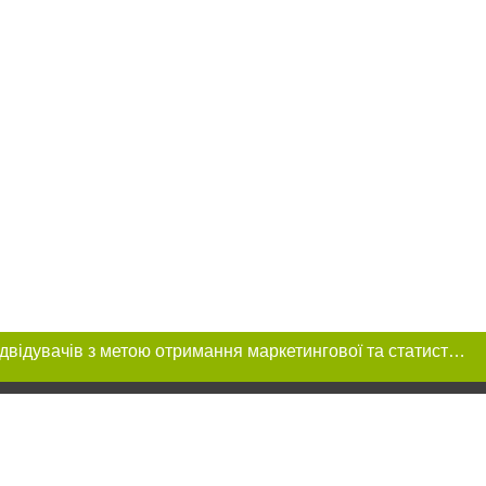
Цей сайт використовує «cookies». Також веб-сайт використовує інтернет-сервіс для збору технічних даних стосовно відвідувачів з метою отримання маркетингової та статистичної інформації. Умови обробки даних відвідувачів сайту див.