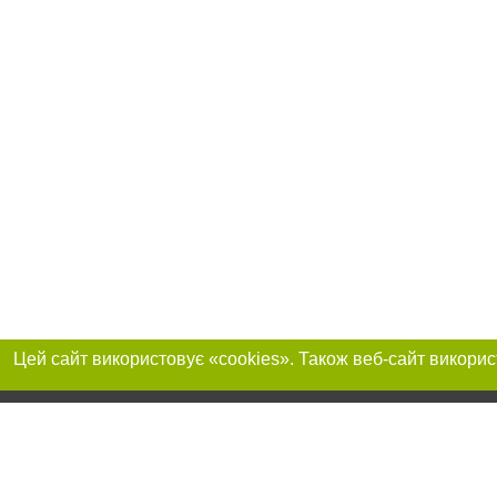
Реклама на сайті
Приєднуйтесь до 
Робота в нашій компанії
Франшиза "CitySites"
Про нас
Контакт
+38 (068) 314-22-01