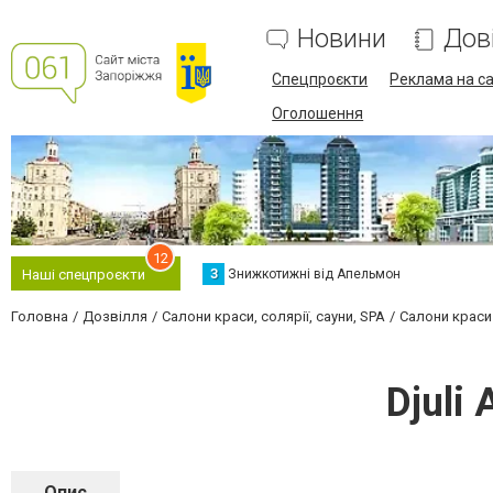
Новини
Дов
Спецпроєкти
Реклама на са
Оголошення
12
З
Знижкотижні від Апельмон
Наші спецпроєкти
Головна
Дозвілля
Салони краси, солярії, сауни, SPA
Салони краси
Djuli
Опис