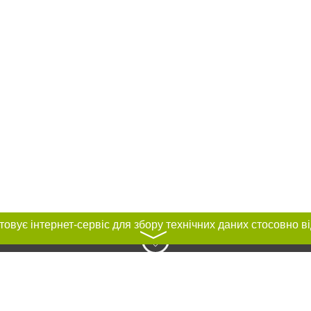
〉
нас :
и
Автори проєкту