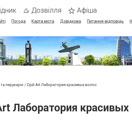
ідник
Дозвілля
Афіша
йті
Погода
Карта міста
Довідкова
Питання-відповідь
Н
 та перукарні
Djuli Art Лаборатория красивых волос
 Art Лаборатория красивых