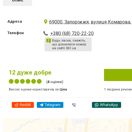
Адреса
69000, Запоріжжя, вулиця Комарова,
Телефон
+380 (68) 720-22-20
Будь ласка, скажіть,
що дізналися номер
на сайті 061.ua
12
дуже добре
(
4
оцінки)
1 людина реком
Високі оцінки користувачів за
Ціна
Reddit
Telegram
Viber
WhatsApp