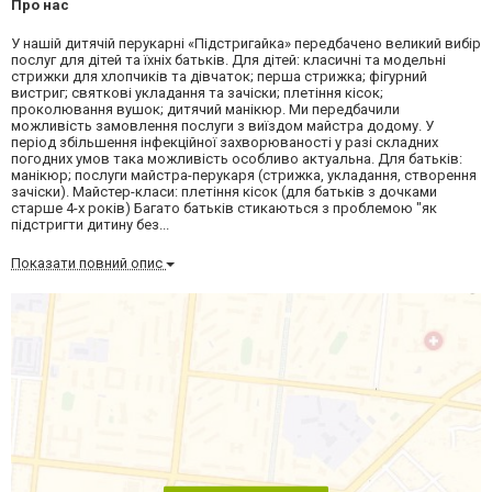
Про нас
У нашій дитячій перукарні «Підстригайка» передбачено великий вибір
послуг для дітей та їхніх батьків. Для дітей: класичні та модельні
стрижки для хлопчиків та дівчаток; перша стрижка; фігурний
вистриг; святкові укладання та зачіски; плетіння кісок;
проколювання вушок; дитячий манікюр. Ми передбачили
можливість замовлення послуги з виїздом майстра додому. У
період збільшення інфекційної захворюваності у разі складних
погодних умов така можливість особливо актуальна. Для батьків:
манікюр; послуги майстра-перукаря (стрижка, укладання, створення
зачіски). Майстер-класи: плетіння кісок (для батьків з дочками
старше 4-х років) Багато батьків стикаються з проблемою "як
підстригти дитину без...
Показати повний опис