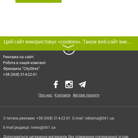
Цей сайт використовує «cookies». Також веб-сайт використовує інтернет-сервіс для збору технічних даних стосовно відвідувачів з метою отримання маркетингової та статистичної інформації. Умови обробки даних відвідувачів сайту див.
〉
Реклама на сайті
Робота в нашій компанії
Франшиза "CitySites"
+38 (068) 314-22-01
Про нас
Контакти
Автори проєкту
З питань реклами: +38 (068) 314-22-01. E-mail:
reklama@061.ua
E-mail редакції:
news@061.ua
Допускається цитування матеріалів без отримання попередньої згоди