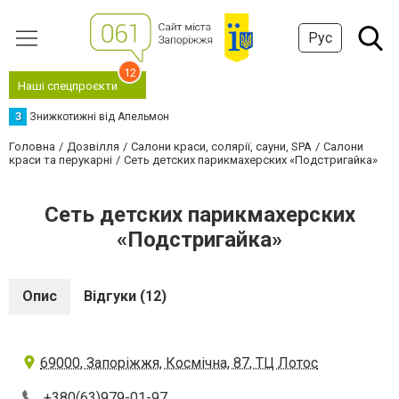
Рус
12
Наші спецпроєкти
З
Знижкотижні від Апельмон
Головна
Дозвілля
Салони краси, солярії, сауни, SPA
Салони
краси та перукарні
Сеть детских парикмахерских «Подстригайка»
Сеть детских парикмахерских
«Подстригайка»
Опис
Відгуки (12)
69000, Запоріжжя, Космічна, 87, ТЦ Лотос
+380(63)979-01-97