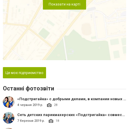
Показати на карті
Це моє підприємство
Останні фотозвіти
«Подстригайка» с добрыми делами, в компании новых и очень полюбившихся друзей, благотворительной организацией «Парасолька», с визитом красоты в Ореховском приюте.
4 червня 2019 р.
28
Сеть детских парикмахерских «Подстригайка» совместно с волонтерами благотворительного фонда «Улыбка ребёнка» проведали ребятишек из Школы-интернат №7
7 березня 2019 р.
18