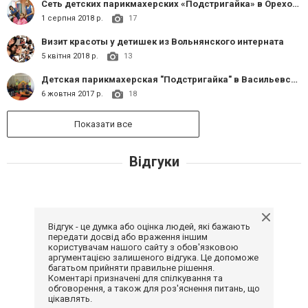
Сеть детских парикмахерских «Подстригайка» в Ореховском центре социально-психологической реабилитации детей
1 серпня 2018 р.
17
Визит красоты у детишек из Вольнянского интерната
5 квітня 2018 р.
13
Детская парикмахерская "Подстригайка" в Васильевской школе-интернате
6 жовтня 2017 р.
18
Показати все
Відгуки
Відгук - це думка або оцінка людей, які бажають
передати досвід або враження іншим
користувачам нашого сайту з обов'язковою
аргументацією залишеного відгука. Це допоможе
багатьом прийняти правильне рішення.
Коментарі призначені для спілкування та
обговорення, а також для роз'яснення питань, що
цікавлять.