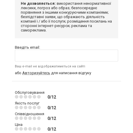
Не дозволяється:
використання ненормативної
лексики, погроз або образ; безпосереднє
порівняння з іншими конкуруючими компаніями;
безпідставні заяви, що ображають діяльність
компанії і / або її послуги; розміщення посилань на
сторонні інтернет-ресурси; реклама та
самореклама.
Введіть email:
Ваш e-mail не відображатиметься на сайті
або
Авторизуйтесь
для написання відгуку
Обслуговування
0/12
Якість послуг
0/12
Співвідношення
0/12
Ціна
0/12