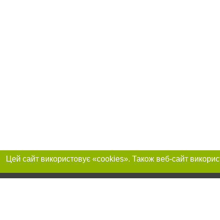
Реклама на сайті
Приєднуйтесь до 
Робота в нашій компанії
Франшиза "CitySites"
Про нас
Контакт
+38 (068) 314-22-01