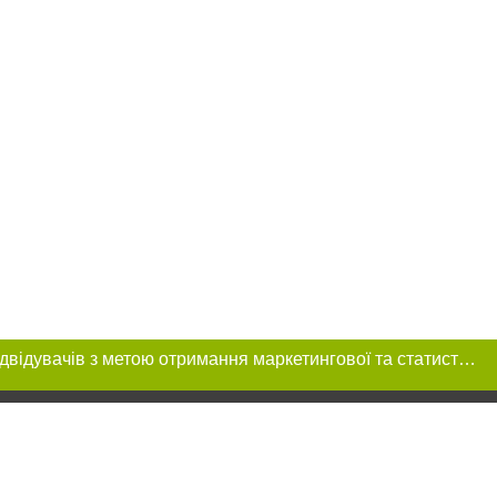
Цей сайт використовує «cookies». Також веб-сайт використовує інтернет-сервіс для збору технічних даних стосовно відвідувачів з метою отримання маркетингової та статистичної інформації. Умови обробки даних відвідувачів сайту див.