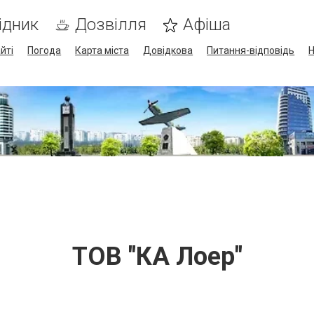
ідник
Дозвілля
Афіша
йті
Погода
Карта міста
Довідкова
Питання-відповідь
Н
ТОВ "КА Лоер"