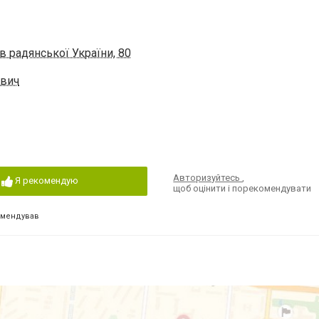
в радянської України, 80
евич
Авторизуйтесь
,
Я рекомендую
щоб оцінити і порекомендувати
омендував