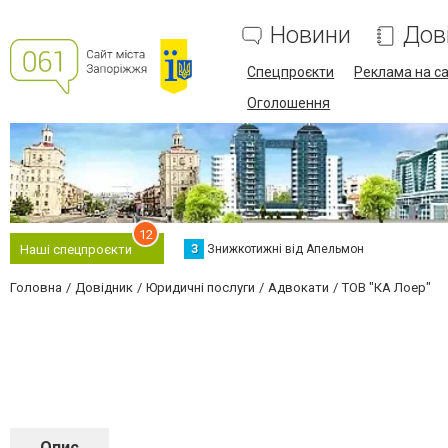
Новини
Дов
Спецпроєкти
Реклама на са
Оголошення
12
З
Знижкотижні від Апельмон
Наші спецпроєкти
Головна
Довідник
Юридичні послуги
Адвокати
ТОВ "КА Лоер"
Опис