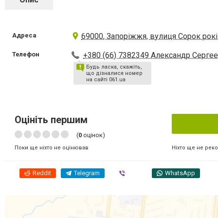
Адреса
69000, Запоріжжя, вулиця Сорок рокі
Телефон
+380 (66) 7382349 Александр Серге
Будь ласка, скажіть,
що дізналися номер
на сайті 061.ua
Оцініть першим
(
0
оцінок)
Ніхто ще не рек
Поки ще ніхто не оцінював
Reddit
Telegram
Viber
WhatsApp