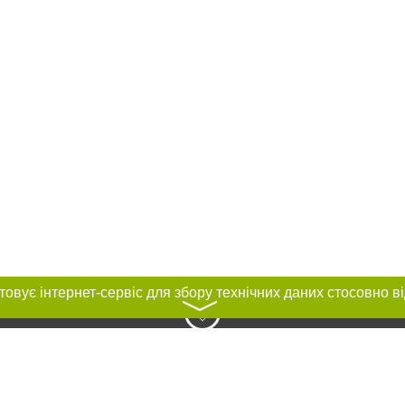
〉
нас :
и
Автори проєкту