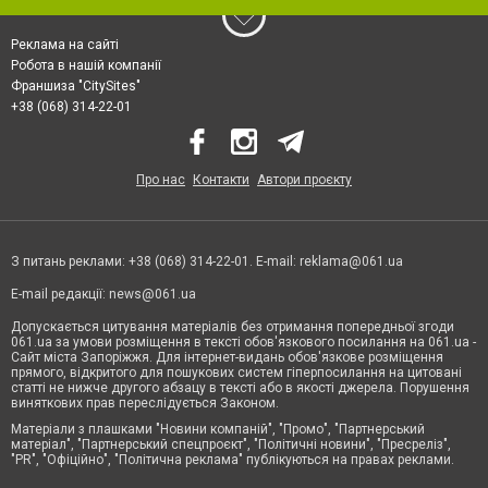
Реклама на сайті
Робота в нашій компанії
Франшиза "CitySites"
+38 (068) 314-22-01
Про нас
Контакти
Автори проєкту
З питань реклами: +38 (068) 314-22-01. E-mail:
reklama@061.ua
E-mail редакції:
news@061.ua
Допускається цитування матеріалів без отримання попередньої згоди
061.ua за умови розміщення в тексті обов'язкового посилання на 061.ua -
Сайт міста Запоріжжя. Для інтернет-видань обов'язкове розміщення
прямого, відкритого для пошукових систем гіперпосилання на цитовані
статті не нижче другого абзацу в тексті або в якості джерела. Порушення
виняткових прав переслідується Законом.
Матеріали з плашками "Новини компаній", "Промо", "Партнерський
матеріал", "Партнерський спецпроєкт", "Політичні новини", "Пресреліз",
"PR", "Офіційно", "Політична реклама" публікуються на правах реклами.