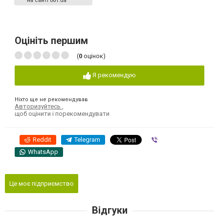
на сайті 061.ua
Оцініть першим
(
0
оцінок)
Я рекомендую
Ніхто ще не рекомендував
Авторизуйтесь
,
щоб оцінити і порекомендувати
Reddit
Telegram
Viber
WhatsApp
Це моє підприємство
Відгуки