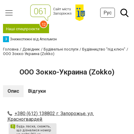
Рус
12
Наші спецпроєкти
З
Знижкотижні від Апельмон
Головна
Довідник
Будівельні послуги
Будівництво "під ключ"
ООО Зокко-Украина (Zokko)
ООО Зокко-Украина (Zokko)
Опис
Відгуки
+380 (612) 138802 г. Запорожье, ул.
Красногвардей
Будь ласка, скажіть,
що дізналися номер