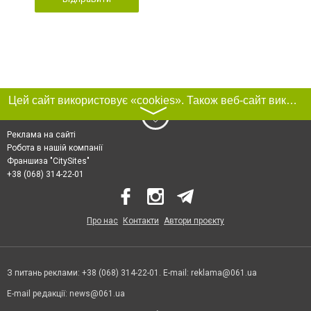
Цей сайт використовує «cookies». Також веб-сайт використовує інтернет-сервіс для збору технічних даних стосовно відвідувачів з метою отримання маркетингової та статистичної інформації. Умови обробки даних відвідувачів сайту див.
〉
Реклама на сайті
Робота в нашій компанії
Франшиза "CitySites"
+38 (068) 314-22-01
Про нас
Контакти
Автори проєкту
З питань реклами: +38 (068) 314-22-01. E-mail:
reklama@061.ua
E-mail редакції:
news@061.ua