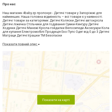
Про нас
Наш магазин 4baby.zp пропонує - Дитячі товари у Запоріжжі для
найменших. Наша головна відмінність – всі товари є у наявності.
Дитячі товари за категоріями: Дитячі Коляски Дитячі автокрісла
Дитячі ліжечка Стільчики для годування Сумки-Кенгуру Дитячі
Ходунки Дитячі Манежі Крісла-гойдалки Велосипеди Аксесуари Кола
для купання Електромобілі Продукція Еко Пупс Одяг від 0 до 3 Дитячі
Матраци Дитячі Іграшки ТМ Безопаски
Показати повний опис
Показати на карті