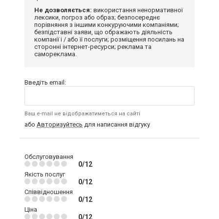
Не дозволяється:
використання ненормативної
лексики, погроз або образ; безпосереднє
порівняння з іншими конкуруючими компаніями;
безпідставні заяви, що ображають діяльність
компанії і / або її послуги; розміщення посилань на
сторонні інтернет-ресурси; реклама та
самореклама.
Введіть email:
Ваш e-mail не відображатиметься на сайті
або
Авторизуйтесь
для написання відгуку
Обслуговування
0/12
Якість послуг
0/12
Співвідношення
0/12
Ціна
0/12