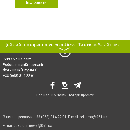
Відправити
Цей сайт використовує «cookies». Також веб-сайт використовує інтернет-сервіс для збору технічних даних стосовно відвідувачів з метою отримання маркетингової та статистичної інформації. Умови обробки даних відвідувачів сайту див.
〉
Реклама на сайті
Робота в нашій компанії
Франшиза "CitySites"
+38 (068) 314-22-01
Про нас
Контакти
Автори проєкту
З питань реклами: +38 (068) 314-22-01. E-mail:
reklama@061.ua
E-mail редакції:
news@061.ua