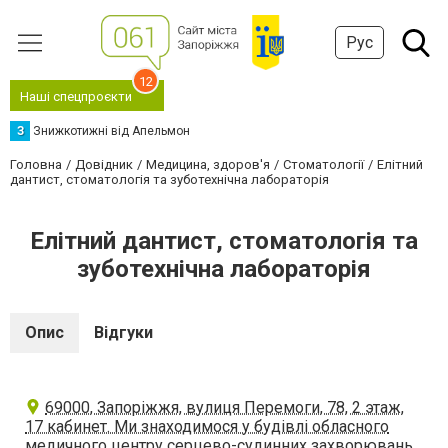
Рус
12
Наші спецпроєкти
З
Знижкотижні від Апельмон
Головна
Довідник
Медицина, здоров'я
Стоматології
Елітний
дантист, стоматологія та зуботехнічна лабораторія
Елітний дантист, стоматологія та
зуботехнічна лабораторія
Опис
Відгуки
69000, Запоріжжя, вулиця Перемоги, 78, 2 этаж,
17 кабинет. Ми знаходимося у будівлі обласного
медичного центру серцево-судинних захворювань.