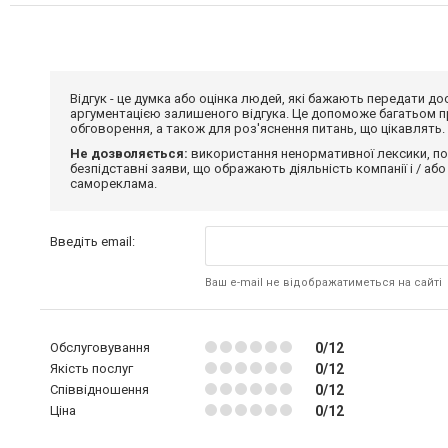
Відгук - це думка або оцінка людей, які бажають передати 
аргументацією залишеного відгука. Це допоможе багатьом пр
обговорення, а також для роз'яснення питань, що цікавлять.
Не дозволяється:
використання ненормативної лексики, по
безпідставні заяви, що ображають діяльність компанії і / або
самореклама.
Введіть email:
Ваш e-mail не відображатиметься на сайті
Обслуговування
0/12
Якість послуг
0/12
Співвідношення
0/12
Ціна
0/12