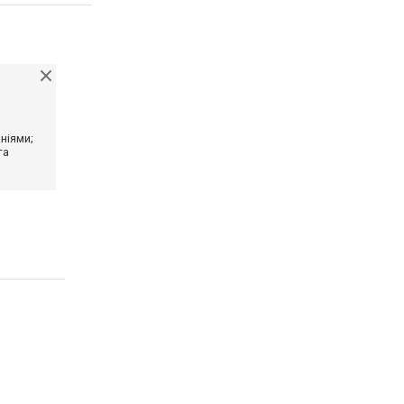
ніями;
та