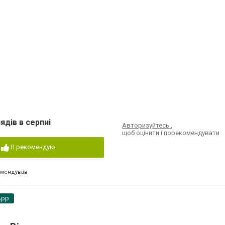
ядів в серпні
Авторизуйтесь
,
щоб оцінити і порекомендувати
Я рекомендую
омендував
App