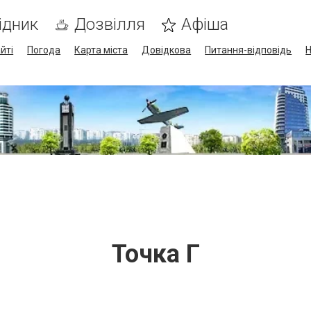
ідник
Дозвілля
Афіша
йті
Погода
Карта міста
Довідкова
Питання-відповідь
Н
Точка Г