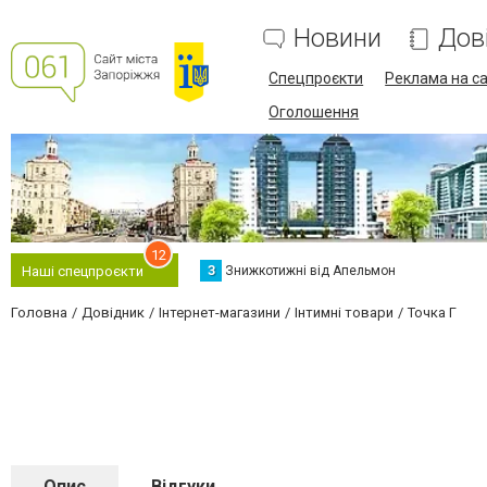
Новини
Дов
Спецпроєкти
Реклама на са
Оголошення
12
З
Знижкотижні від Апельмон
Наші спецпроєкти
Головна
Довідник
Інтернет-магазини
Інтимні товари
Точка Г
Опис
Відгуки