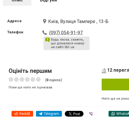
Адреса
Київ, Вулиця Тампере , 13-Б
Телефон
(097) 054-91-97
Будь ласка, скажіть,
що дізналися номер
на сайті 061.ua
Оцініть першим
12 перегл
(
0
оцінок)
Поки ще ніхто не оцінював
Ніхто ще не рек
Reddit
Telegram
Viber
Whats