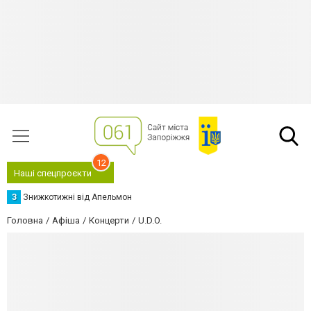
12
Наші спецпроєкти
З
Знижкотижні від Апельмон
Головна
Афіша
Концерти
U.D.O.