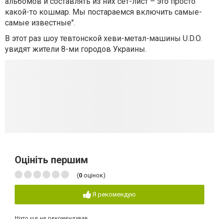
альбомов и составлять из них сет-лист – это просто
какой-то кошмар. Мы постараемся включить самые-
самые известные".
В этот раз шоу тевтонской хеви-метал-машины U.D.O.
увидят жители 8-ми городов Украины.
Оцініть першим
(
0
оцінок)
Я рекомендую
Ніхто ще не рекомендував