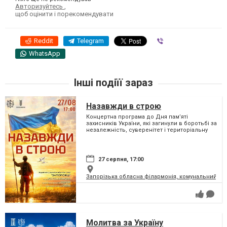
Авторизуйтесь
,
щоб оцінити і порекомендувати
Reddit
Telegram
Viber
WhatsApp
Інші подіїї зараз
Назавжди в строю
Концертна програма до Дня пам’яті
захисників України, які загинули в боротьбі за
незалежність, суверенітет і територіальну
цілісність України
27 серпня, 17:00
Запорізька обласна філармонія, комунальний за
Молитва за Україну