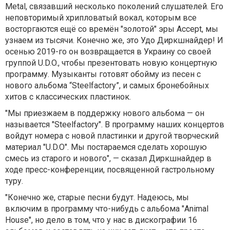
Metal, связавший несколько поколений слушателей. Его
неповторимый хрипловатый вокал, которым все
восторгаются ещё со времён "золотой" эры Accept, мы
узнаем из тысячи. Конечно же, это Удо Диркшнайдер! И
осенью 2019-го он возвращается в Украину со своей
группой U.D.O., чтобы презентовать новую концертную
программу. Музыканты готовят обойму из песен с
нового альбома “Steelfactory”, и самых бронебойных
хитов с классических пластинок.
"Мы приезжаем в поддержку нового альбома — он
называется "Steelfactory". В программу наших концертов
войдут номера с новой пластинки и другой творческий
материал "U.D.O". Мы постараемся сделать хорошую
смесь из старого и нового", — сказал Диркшнайдер в
ходе пресс-конференции, посвященной гастрольному
туру.
"Конечно же, старые песни будут. Надеюсь, мы
включим в программу что-нибудь с альбома "Animal
House", но дело в том, что у нас в дискографии 16