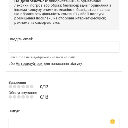
Не дозволяється:
використання ненормативної
лексики, погроз або образ; безпосереднє порівняння з
іншими конкуруючими компаніями; безпідставні заяви,
що ображають діяльність компанії і / або її послуги;
розміщення посилань на сторонні інтернет-ресурси;
реклама та самореклама.
Введіть email:
Ваш e-mail не відображатиметься на сайті
або
Авторизуйтесь
для написання відгуку
Враження
0/12
Обслуговування
0/12
Відгук: