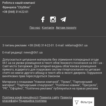
Робота в нашій компанії
Франшиза "CitySites"
+38 (068) 314-22-01
Про нас
Контакти
Автори проєкту
З питань реклами: +38 (068) 314-22-01. E-mail:
reklama@061.ua
E-mail редакції:
news@061.ua
Допускається цитування матеріалів без отримання попередньої згоди
061.ua за умови розміщення в тексті обов'язкового посилання на 061.ua -
Сайт міста Запоріжжя. Для інтернет-видань обов'язкове розміщення
прямого, відкритого для пошукових систем гіперпосилання на цитовані
статті не нижче другого абзацу в тексті або в якості джерела. Порушення
виняткових прав переслідується Законом.
Матеріали з плашками "Новини компаній", "Промо", "Партнерський
матеріал", "Партнерський спецпроєкт", "Політичні новини", "Пресреліз",
"PR", "Офіційно", "Політична реклама" публікуються на правах реклами.
Політика конфіденційності
Правила сайту
Правила
класифайд
Редакційна політика
Фільтри