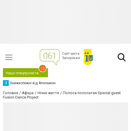
12
Наші спецпроєкти
З
Знижкотижні від Апельмон
Головна
Афіша
Нічне життя
Полоса полосатая Special guest
Fusion Dance Project