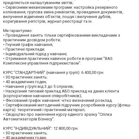
приділяється налаштуванням звітів;
• Сервісними механізмами програми: настройка резервного
копіювання, групова зміна реквізитів, проведення документів,
вилучення відмічених об’єктів, пошук і вилучення дублів,
коригування регістрів, журнал реєстрації та ін.
Ми гарантуємо:
• Проведення занять тільки сертифікованими викладачами з
практичним досвідом роботи;
• Гнучкий графік навчання;
• Практичні приклади;
• Індивідуальний підхід у навчанні;
• Отримання практичних навичок роботи в програмі "BAS
Комплексне управління підприємством".
КУРС "СТАНДАРТНИЙ" (навчання у групі): 6 400,00 грн.
• 30 практичних занять;
• 40 академічних годин;
• Навчання у групі від 3 до 5 слухачів;
• Наскрізний типовий приклад АБО приклад на даних клієнта
(корпоративне навчання співробітників);
• Фіксований графік навчання: чітко визначений розклад.
• Сертифікований методичний підручник розробників курсу (флеш-
карта): теоретичний і практичний матеріал;
• Свідоцтво про закінчення курсу єдиного зразку "Спілка
Автоматизаторів Бізнесу".
КУРС "ІНДИВІДУАЛЬНИЙ": 12 800,00 грн.
• 30 практичних занять;
• 40 академічних годин;