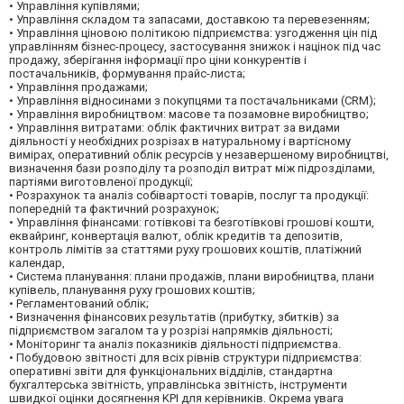
• Управління купівлями;
• Управління складом та запасами, доставкою та перевезенням;
• Управління ціновою політикою підприємства: узгодження цін під
управлінням бізнес-процесу, застосування знижок і націнок під час
продажу, зберігання інформації про ціни конкурентів і
постачальників, формування прайс-листа;
• Управління продажами;
• Управління відносинами з покупцями та постачальниками (CRM);
• Управління виробництвом: масове та позамовне виробництво;
• Управління витратами: облік фактичних витрат за видами
діяльності у необхідних розрізах в натуральному і вартісному
вимірах, оперативний облік ресурсів у незавершеному виробництві,
визначення бази розподілу та розподіл витрат між підрозділами,
партіями виготовленої продукції;
• Розрахунок та аналіз собівартості товарів, послуг та продукції:
попередній та фактичний розрахунок;
• Управління фінансами: готівкові та безготівкові грошові кошти,
еквайринг, конвертація валют, облік кредитів та депозитів,
контроль лімітів за статтями руху грошових коштів, платіжний
календар,
• Система планування: плани продажів, плани виробництва, плани
купівель, планування руху грошових коштів;
• Регламентований облік;
• Визначення фінансових результатів (прибутку, збитків) за
підприємством загалом та у розрізі напрямків діяльності;
• Моніторинг та аналіз показників діяльності підприємства.
• Побудовою звітності для всіх рівнів структури підприємства:
оперативні звіти для функціональних відділів, стандартна
бухгалтерська звітність, управлінська звітність, інструменти
швидкої оцінки досягнення KPI для керівників. Окрема увага