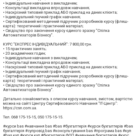
• Індивідуальне навчання з викладачем;
• Консультації викладача впродовж навчання;
• Наскрізний типовий приклад АБО приклад на даних клієнта;
• Індивідуальний гнучкий графік навчання;
• Сертифікований методичний підручник розробників курсу (флеш-
карта): теоретичний і практичний матеріал;
• Свідоцтво про закінчення курсу єдиного зразку "Спілка
Автоматизаторів Бізнесу".
КУРС "ЕКСПРЕС ІНДИВІДУАЛЬНИЙ": 7 800,00 грн.
• 15 практичних занять;
• 20 академічних годин;
• Індивідуальне навчання з викладачем;
• Консультації викладача впродовж навчання;
• Наскрізний типовий приклад АБО приклад на даних клієнта;
• Індивідуальний гнучкий графік навчання;
• Сертифікований методичний підручник розробників курсу (флеш-
карта): теоретичний і практичний матеріал;
• Свідоцтво про закінчення курсу єдиного зразку "Спілка
Автоматизаторів Бізнесу".
Детально ознайомитись з описом курсу навчання, змістом, вартістю
можна на сайті Центру Сертифікованого Навчання "IT-Центр":
https://csn.com.ua.
Тел. 068 175-15-15, 050 175-15-15.
#курси bas #навчання bas #bas #бухгалтерія #курси бухгалтерів #bas
бухгалтерія #супровід bas #консультування bas #програма bas #куп
#bas куп #курси куп #бухгалтерія ФОП #навчання бухгалтерів #курс