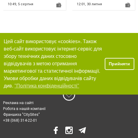
7L516-AD, 1765991, 7M5P
10:49,
5 серпня
12:01,
30 липня
6375-AE
Цей сайт використовує «cookies». Також
веб-сайт використовує інтернет-сервіс для
збору технічних даних стосовно
відвідувачів з метою отримання
Прийняти
маркетингової та статистичної інформації.
Умови обробки даних відвідувачів сайту
див.
"Політика конфіденційності"
Реклама на сайті
Робота в нашій компанії
Франшиза "CitySites"
+38 (068) 314-22-01