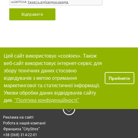
Відправити
Цей сайт використовує «cookies». Також
веб-сайт використовує інтернет-сервіс для
збору технічних даних стосовно
відвідувачів з метою отримання
Прийняти
маркетингової та статистичної інформації.
Умови обробки даних відвідувачів сайту
див.
"Політика конфіденційності"
Реклама на сайті
Робота в нашій компанії
Франшиза "CitySites"
+38 (068) 314-22-01