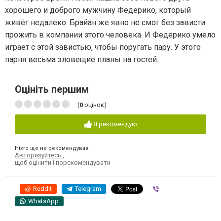
хорошего и доброго мужчину Федерико, который
живёт недалеко. Брайан же явно не смог без зависти
прожить в компании этого человека. И Федерико умело
играет с этой завистью, чтобы поругать пару. У этого
парня весьма зловещие планы на гостей.
Оцініть першим
(
0
оцінок)
Я рекомендую
Ніхто ще не рекомендував
Авторизуйтесь
,
щоб оцінити і порекомендувати
Reddit
Telegram
Viber
WhatsApp