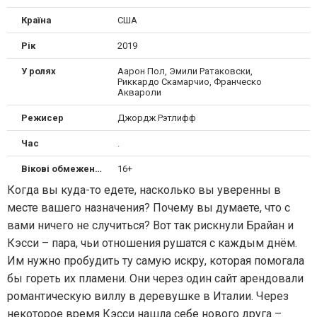
Країна
США
Рік
2019
У ролях
Аарон Пол, Эмили Ратаковски,
Риккардо Скамарчио, Франческо
Аквароли
Режисер
Джордж Рэтлифф
Час
.
Вікові обмеження
16+
Когда вы куда-то едете, насколько вы уверенны в
месте вашего назначения? Почему вы думаете, что с
вами ничего не случиться? Вот так рискнули Брайан и
Кэсси – пара, чьи отношения рушатся с каждым днём.
Им нужно пробудить ту самую искру, которая помогала
бы гореть их пламени. Они через один сайт арендовали
романтическую виллу в деревушке в Италии. Через
некоторое время Кэсси нашла себе нового друга –