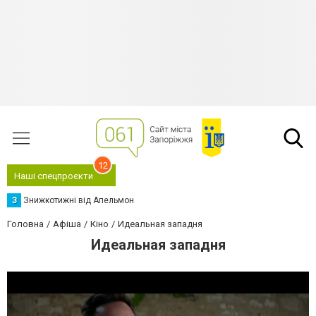
12
Наші спецпроєкти
З
Знижкотижні від Апельмон
Головна
Афіша
Кіно
Идеальная западня
Идеальная западня