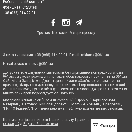
Робота в нашій компанії
Франшиза "CitySites"
+38 (068) 314-22-01
Про нас
Контакти
Автори проєкту
З питань реклами: +38 (068) 314-22-01. E-mail:
reklama@061.ua
E-mail редакції:
news@061.ua
Допускається цитування матеріалів без отримання попередньої згоди
061.ua за умови розміщення в тексті обов'язкового посилання на 061.ua -
Сайт міста Запоріжжя. Для інтернет-видань обов'язкове розміщення
прямого, відкритого для пошукових систем гіперпосилання на цитовані
статті не нижче другого абзацу в тексті або в якості джерела. Порушення
виняткових прав переслідується Законом.
Матеріали з плашками "Новини компаній", "Промо", "Партнерський
матеріал", "Партнерський спецпроєкт", "Політичні новини", "Пресреліз",
"PR", "Офіційно", "Політична реклама" публікуються на правах реклами.
Політика конфіденційності
Правила сайту
Правила
класифайд
Редакційна політика
Фільтри