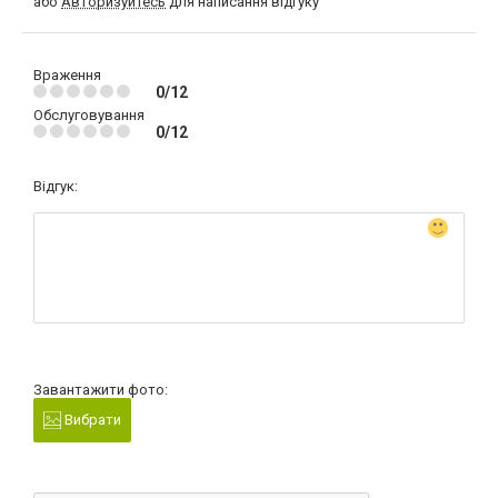
або
Авторизуйтесь
для написання відгуку
Враження
0/12
Обслуговування
0/12
Відгук:
Завантажити фото:
Вибрати