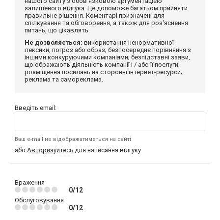
нашого сайту з обов'язковою аргументацією
залишеного відгука. Це допоможе багатьом прийняти
правильне рішення. Коментарі призначені для
спілкування та обговорення, а також для роз'яснення
питань, що цікавлять.
Не дозволяється:
використання ненормативної
лексики, погроз або образ; безпосереднє порівняння з
іншими конкуруючими компаніями; безпідставні заяви,
що ображають діяльність компанії і / або її послуги;
розміщення посилань на сторонні інтернет-ресурси;
реклама та самореклама.
Введіть email:
Ваш e-mail не відображатиметься на сайті
або
Авторизуйтесь
для написання відгуку
Враження
0/12
Обслуговування
0/12