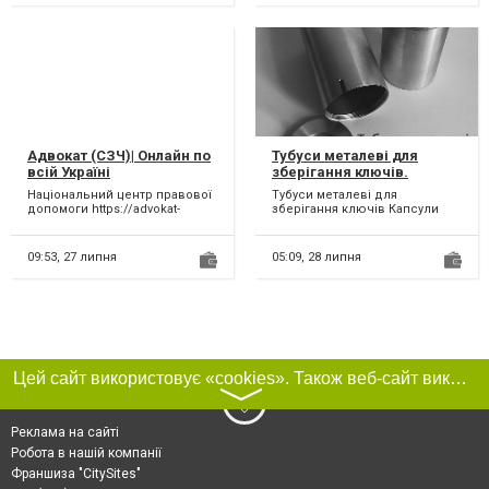
Адвокат (СЗЧ)| Онлайн по
Тубуси металеві для
всій Україні
зберігання ключів.
Капсули часу.
Національний центр правової
Тубуси металеві для
допомоги https://advokat-
зберігання ключів Капсули
gorgul.com.ua/ Адвокат у
часу Тубуси для пломбування
справах про самові...
пломбою Тубуси д...
09:53,
27 липня
05:09,
28 липня
Цей сайт використовує «cookies». Також веб-сайт використовує інтернет-сервіс для збору технічних даних стосовно відвідувачів з метою отримання маркетингової та статистичної інформації. Умови обробки даних відвідувачів сайту див.
〉
Реклама на сайті
Робота в нашій компанії
Франшиза "CitySites"