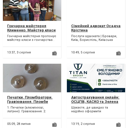
Гончарна майстерня
Сімейний адвокат Осадча
Клименко. Майстер класи
Крістина
.Чотири гончарні кола .
Гончарна майстерня пропонує
Послуги адвоката | Бровари,
Глина червона та біла
майстер класи з гончарства .
Київ, Бориспіль, Київська
Можливий виїзд .За майстер
область Добрий день! Мене
клас виконуємо н...
звати Осадча Крі...
13:37,
3 серпня
10:49,
5 серпня
Печатки. Пломбіратори.
Автострахування онлайн:
Гравіювання. Пломби
ОСЦПВ, КАСКО та Зелена
свинцеві. Дріт
картка за вигідною ціною
1. Печатки (алюмінієві,
Шукаєте, де швидко та
пломбувальний.
латунні). Гравіювання. 2.
надійно оформити
Пломбіратори для
автострахування онлайн?
пломбування свинцевими
Пропонуємо професійний
пломба...
підбір страхов...
05:09,
28 липня
13:19,
2 серпня