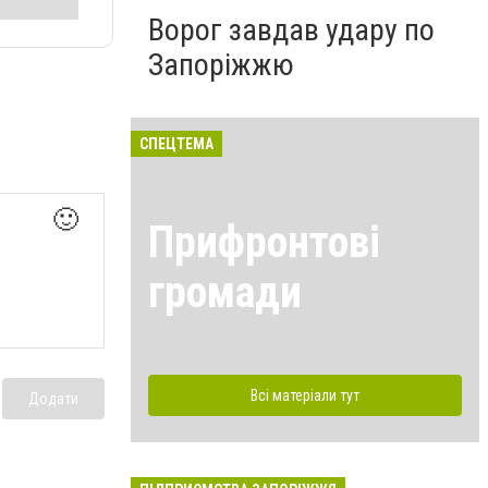
Ворог завдав удару по
Запоріжжю
СПЕЦТЕМА
🙂
Прифронтові
громади
Всі матеріали тут
Додати