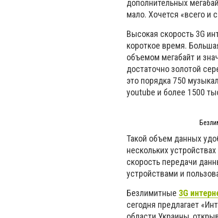
дополнительных мегабай
мало. Хочется «всего и 
Высокая скорость 3G инт
короткое время. Больша
объемом мегабайт и зна
достаточно золотой сере
это порядка 750 музыка
youtube и более 1500 ты
Безлим
Такой объем данных удоб
нескольких устройствах
скорость передачи данн
устройствами и пользов
Безлимитные
3G интерн
сегодня предлагает «Ин
области Украины, откры