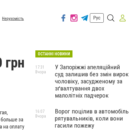
Рус
Нерухомість
ОСТАННІ НОВИНИ
 грн
У Запоріжжі апеляційний
17:31
Вчора
суд залишив без змін вирок
чоловіку, засудженому за
зґвалтування двох
малолітніх падчерок
Ворог поцілив в автомобіль
16:07
гая,
Вчора
рятувальників, коли вони
 больше за
гасили пожежу
а на оплату