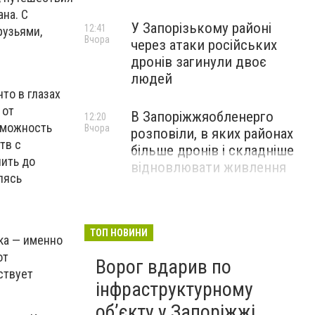
на. С
У Запорізькому районі
12:41
рузьями,
Вчора
через атаки російських
дронів загинули двоє
людей
то в глазах
 от
В Запоріжжяобленерго
12:20
зможность
Вчора
розповіли, в яких районах
тв с
більше дронів і складніше
чить до
відновлювати живлення
лясь
ТОП НОВИНИ
ка — именно
от
Ворог вдарив по
ствует
інфраструктурному
обʼєкту у Запоріжжі