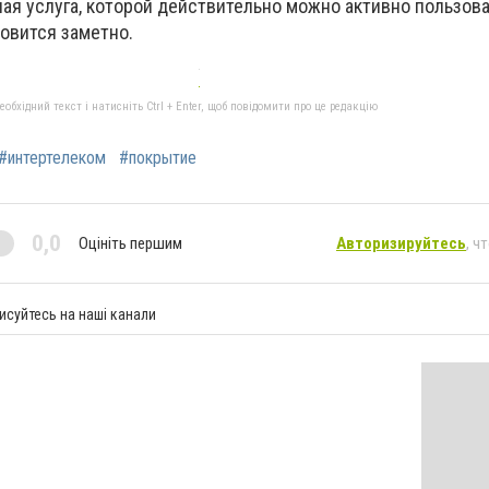
ная услуга, которой действительно можно активно пользова
овится заметно.
бхідний текст і натисніть Ctrl + Enter, щоб повідомити про це редакцію
#интертелеком
#покрытие
0,0
Оцініть першим
Авторизируйтесь
, ч
исуйтесь на наші канали