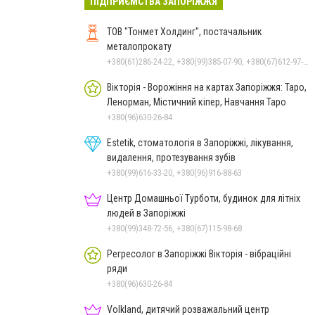
ПІДПРИЄМСТВА ЗАПОРІЖЖЯ
ТОВ "Тонмет Холдинг", постачальник
металопрокату
+380(61)286-24-22, +380(99)385-07-90, +380(67)612-97-17
Вікторія - Ворожіння на картах Запоріжжя: Таро,
Ленорман, Містичний кіпер, Навчання Таро
+380(96)630-26-84
Estetik, стоматологія в Запоріжжі, лікування,
видалення, протезування зубів
+380(99)616-33-20, +380(96)916-88-63
Центр Домашньої Турботи, будинок для літніх
людей в Запоріжжі
+380(99)348-72-56, +380(67)115-98-68
Регресолог в Запоріжжі Вікторія - вібраційні
ряди
+380(96)630-26-84
Volkland, дитячий розважальний центр