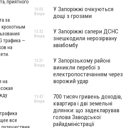
та, приятного
У Запоріжжі очікуються
16:05
Вчора
дощі з грозами
та за
у крохотным
У Запоріжжі сапери ДСНС
15:32
льзования
Вчора
знешкодили нерозірвану
3G трафика —
авіабомбу
ков на
ети.
У Запорізькому районі
15:21
Вчора
виникли перебої з
електропостачанням через
ворожий удар
я на
ысокая
ежду
700 тисяч гривень доходів,
13:47
Вчора
квартира і дві земельні
ділянки: що задекларував
трафика
голова Заводської
ющее все
райадміністрації
, путешествия