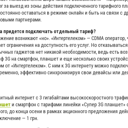
ог за выезд из зоны действия подключенного тарифного пла
остоянно оставаться в режиме онлайн и быть на связи с д
ловыми партнерами.
а придется подключать отдельный тариф?
жение возникают «но». «Интертелеком» — CDMA оператор, ч
т ограничения на доступность его услуг. Но отказываться
ычных гаджетов нет никакой необходимости, ведь есть во
ф 3G на смартфон, планшет и еще несколько своих устройс
м от «Интертелеком». С ним к 3G интернету можно подклю
ременно, эффективно синхронизируя свои девайсы или де
митный интернет с 3 гигабайтами высокоскоростного трафи
аншет
и смартфон с тарифами линейки «Супер 3G планшет» 
ого, до конца осени в рамках акционного предложения дей
ключение — 1 грн.