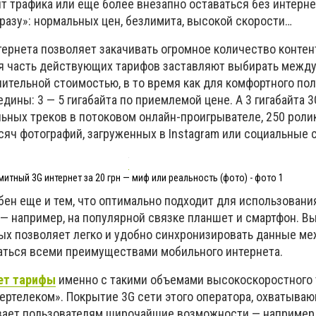
т трафика или еще более внезапно оставаться без интерне
сразу»: нормальных цен, безлимита, высокой скорости…
ернета позволяет закачивать огромное количество контен
я часть действующих тарифов заставляют выбирать межд
чительной стоимостью, в то время как для комфортного по
дины: 3 — 5 гигабайта по приемлемой цене. А 3 гигабайта 
льных треков в потоковом онлайн-проигрывателе, 250 роли
сяч фотографий, загруженных в Instagram или социальные с
итный 3G интернет за 20 грн — миф или реальность (фото) - фото 1
ен еще и тем, что оптимально подходит для использовани
 — например, на популярной связке планшет и смартфон. В
ых позволяет легко и удобно синхронизировать данные м
аться всеми преимуществами мобильного интернета.
ет тарифы
именно с такими объемами высокоскоростного 
тертелеком». Покрытие 3G сети этого оператора, охватыва
вает пользователям широчайшие возможности — например