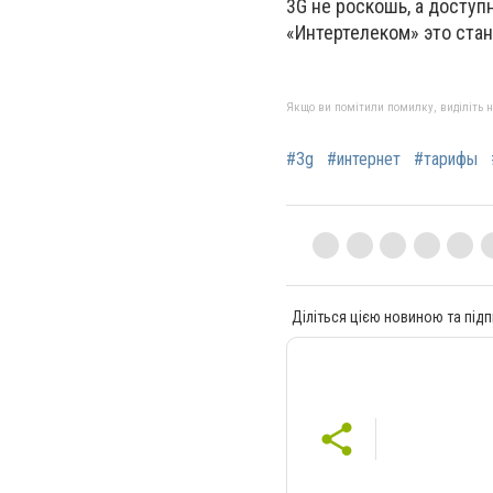
3G не роскошь, а доступ
«Интертелеком» это стан
Якщо ви помітили помилку, виділіть нео
#3g
#интернет
#тарифы
Діліться цією новиною та підп