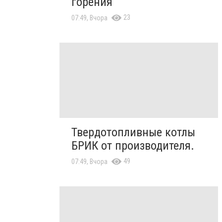
горения
23
07:49, Вчора
Твердотопливные котлы
БРИК от производителя.
49
07:49, Вчора