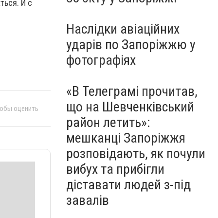
ться. И с
Наслідки авіаційних
ударів по Запоріжжю у
фотографіях
«В Телеграмі прочитав,
що на Шевченківський
тобы оценить
район летить»:
мешканці Запоріжжя
розповідають, як почули
вибух та прибігли
діставати людей з-під
завалів