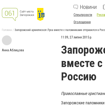
Новини
Спецпроєкти
Рекла
Оголошення
Головна
Запорожский архиепископ Лука вместе с паломниками отправился в Рос
11:09, 27 липня 2015 р.
Запорожс
Анна Аблицова
вместе с
Россию
Православные христиане
Запорожские паломники 