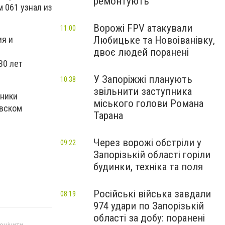
ремонтують
 061 узнал из
Ворожі FPV атакували
11:00
Любицьке та Новоіванівку,
ия и
двоє людей поранені
30 лет
У Запоріжжі планують
10:38
звільнити заступника
мники
міського голови Романа
овском
Тарана
Через ворожі обстріли у
09:22
Запорізькій області горіли
будинки, техніка та поля
Російські війська завдали
08:19
974 удари по Запорізькій
області за добу: поранені