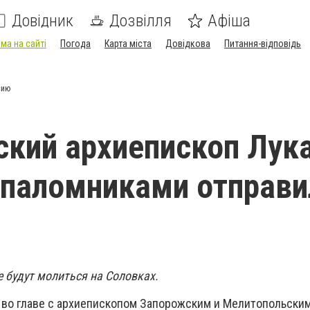
Довідник
Дозвілля
Афіша
ма на сайті
Погода
Карта міста
Довідкова
Питання-відповідь
сию
кий архиепископ Лук
 паломниками отправи
 будут молиться на Соловках.
во главе с архиепископом Запорожским и Мелитопольски