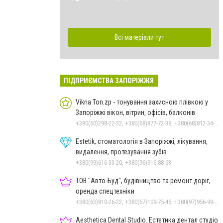
Всі матеріали тут
ПІДПРИЄМСТВА ЗАПОРІЖЖЯ
Vikna Ton.zp - тонування захисною плівкою у
Запоріжжі вікон, вітрин, офісів, балконів
+380(50)298-22-32, +380(68)877-72-38, +380(68)812-34-68
Estetik, стоматологія в Запоріжжі, лікування,
видалення, протезування зубів
+380(99)616-33-20, +380(96)916-88-63
ТОВ "Авто-Буд", будівництво та ремонт доріг,
оренда спецтехніки
+380(63)810-26-22, +380(67)109-75-45, +380(97)956-99-23
Aesthetica Dental Studio. Естетика дентал студіо