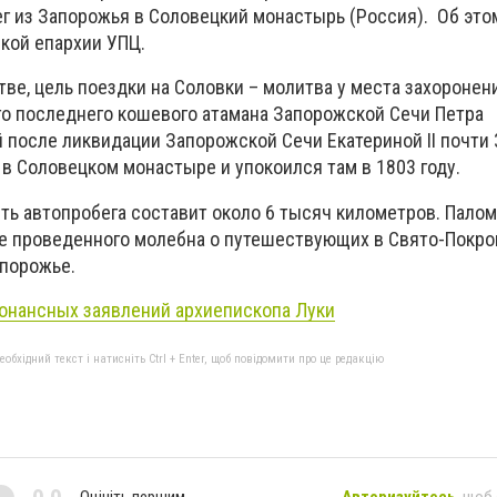
г из Запорожья в Соловецкий монастырь (Россия). Об этом
кой епархии УПЦ.
ве, цель поездки на Соловки – молитва у места захоронен
о последнего кошевого атамана Запорожской Сечи Петра
 после ликвидации Запорожской Сечи Екатериной II почти 
в Соловецком монастыре и упокоился там в 1803 году.
ь автопробега составит около 6 тысяч километров. Пало
ле проведенного молебна о путешествующих в Свято-Покр
порожье.
онансных заявлений архиепископа Луки
бхідний текст і натисніть Ctrl + Enter, щоб повідомити про це редакцію