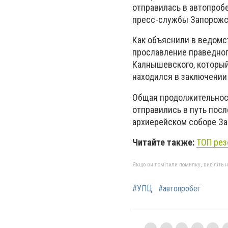
отправилась в автопробе
пресс-службы Запорожс
Как объяснили в ведомст
прославление праведног
Калнышевского, который
находился в заключении 
Общая продолжительност
отправились в путь пос
архиерейском соборе За
Читайте также:
ТОП рез
Якщо ви помітили помилку, виділіть нео
#УПЦ
#автопробег