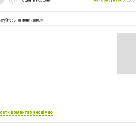
0,0
Оцініть першим
Авторизуйтесь
, щоб
исуйтесь на наші канали
сати коментар анонімно