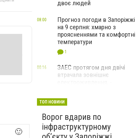
 оцінити
двоє людей
Прогноз погоди в Запоріжжі
08:00
на 9 серпня: хмарно з
проясненнями та комфортні
температури
1
ЗАЕС протягом дня двічі
00:16
втрачала зовнішнє
електроживлення, -
Енергоатом
ТОП НОВИНИ
Ворог вдарив по
інфраструктурному
🙂
обʼєкту у Запоріжжі