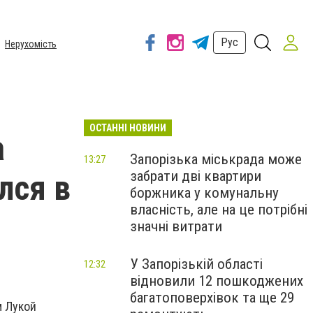
Рус
Нерухомість
ОСТАННІ НОВИНИ
а
Запорізька міськрада може
13:27
забрати дві квартири
лся в
боржника у комунальну
власність, але на це потрібні
значні витрати
У Запорізькій області
12:32
відновили 12 пошкоджених
багатоповерхівок та ще 29
м Лукой