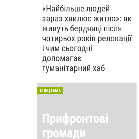
«Найбільше людей
зараз хвилює житло»: як
живуть бердянці після
чотирьох років релокації
і чим сьогодні
допомагає
гуманітарний хаб
СПЕЦТЕМА
Прифронтові
громади