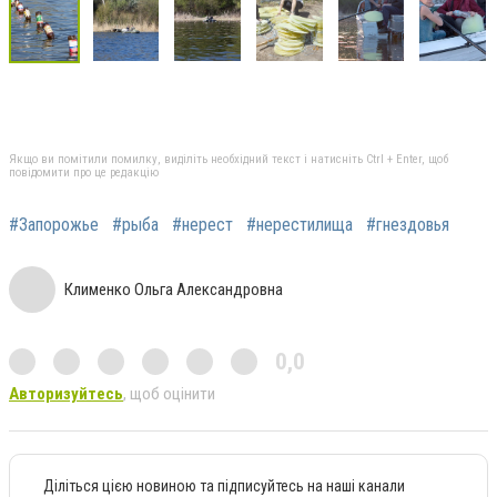
Якщо ви помітили помилку, виділіть необхідний текст і натисніть Ctrl + Enter, щоб
повідомити про це редакцію
#Запорожье
#рыба
#нерест
#нерестилища
#гнездовья
Клименко Ольга Александровна
0,0
Авторизуйтесь
, щоб оцінити
Діліться цією новиною та підписуйтесь на наші канали