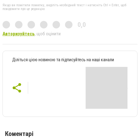
Якщо ви помітили помилку, виділіть необхідний текст і натисніть Ctrl + Enter, щоб
повідомити про це редакцію
0,0
Авторизуйтесь
, щоб оцінити
Діліться цією новиною та підписуйтесь на наші канали
Коментарі