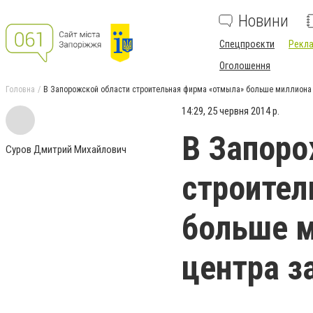
Новини
Спецпроєкти
Рекла
Оголошення
Головна
В Запорожской области строительная фирма «отмыла» больше миллиона н
14:29, 25 червня 2014 р.
В Запоро
Суров Дмитрий Михайлович
строител
больше м
центра з