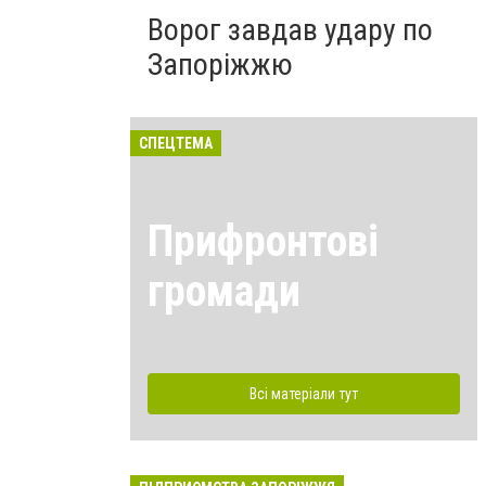
Ворог завдав удару по
Запоріжжю
СПЕЦТЕМА
Прифронтові
громади
Всі матеріали тут