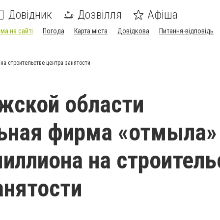
Довідник
Дозвілля
Афіша
ма на сайті
Погода
Карта міста
Довідкова
Питання-відповідь
а строительстве центра занятости
жской области
ьная фирма «отмыла»
иллиона на строитель
анятости