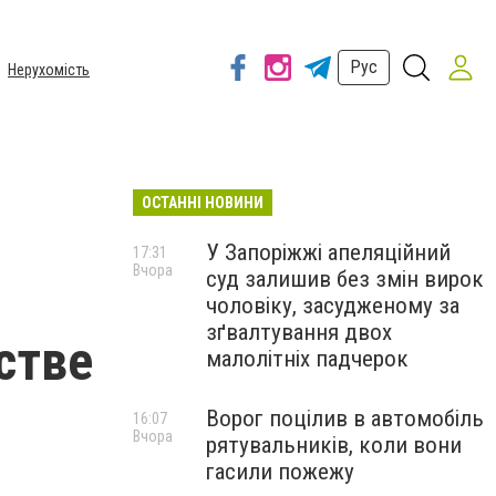
Рус
Нерухомість
ОСТАННІ НОВИНИ
У Запоріжжі апеляційний
17:31
Вчора
суд залишив без змін вирок
чоловіку, засудженому за
зґвалтування двох
стве
малолітніх падчерок
Ворог поцілив в автомобіль
16:07
Вчора
рятувальників, коли вони
гасили пожежу