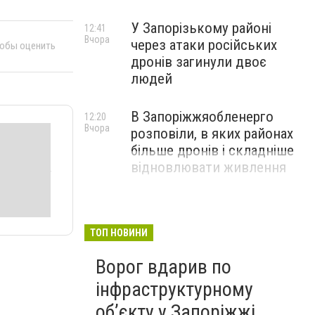
У Запорізькому районі
12:41
Вчора
через атаки російських
тобы оценить
дронів загинули двоє
людей
В Запоріжжяобленерго
12:20
Вчора
розповіли, в яких районах
більше дронів і складніше
відновлювати живлення
ТОП НОВИНИ
Ворог вдарив по
інфраструктурному
обʼєкту у Запоріжжі