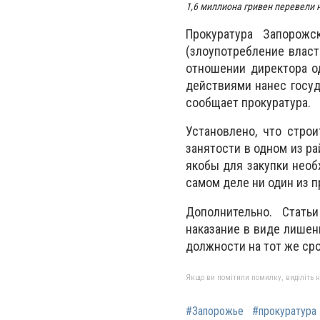
1,6 миллиона гривен перевели 
Прокуратура Запорожс
(злоупотребление власт
отношении директора о
действиями нанес госуд
сообщает прокуратура.
Установлено, что строи
занятости в одном из ра
якобы для закупки необ
самом деле ни один из п
Дополнительно. Стать
наказание в виде лишен
должности на тот же ср
Якщо ви помітили помилку, виділіть нео
#Запорожье
#прокуратура