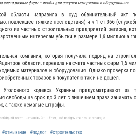
на счета разных фирм – якобы для закупки материалов и оборудования.
кой области направила в суд обвинительный акт п
ью, повлекшее тяжкие последствия) и ч.1 ст.366 (служеб
дного из частных строительных предприятий региона, к
арственным интересам убытки в размере 1,6 миллиона гр
тельная компания, которая получила подряд на строите
йцентров области, перевела на счета частных фирм 1,6 ми
ходимых материалов и оборудования. Однако проверка пок
риобретенных товаров к покупателю так и не дошел.
и Уголовного кодекса Украины предусматривают за 
ия свободы на срок до 3 лет с лишением права занимать
ок, а также немалые штрафы.
бхідний текст і натисніть Ctrl + Enter, щоб повідомити про це редакцію
#отмывание
#подлог
#строительство