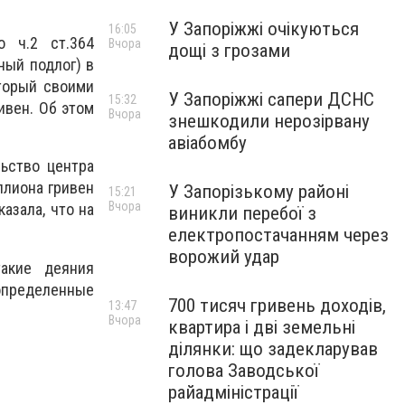
У Запоріжжі очікуються
16:05
о ч.2 ст.364
Вчора
дощі з грозами
ный подлог) в
оторый своими
У Запоріжжі сапери ДСНС
15:32
ивен. Об этом
Вчора
знешкодили нерозірвану
авіабомбу
льство центра
ллиона гривен
У Запорізькому районі
15:21
Вчора
азала, что на
виникли перебої з
електропостачанням через
ворожий удар
такие деяния
 определенные
700 тисяч гривень доходів,
13:47
Вчора
квартира і дві земельні
ділянки: що задекларував
голова Заводської
райадміністрації