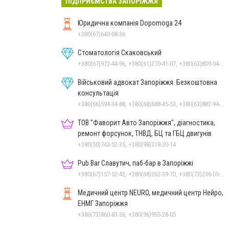
ПІДПРИЄМСТВА ЗАПОРІЖЖЯ
Юридична компанія Dopomoga 24
+380(67)640-08-36
Стоматологія Скаковський
+380(67)972-44-96, +380(61)270-41-07, +380(63)809-04-20
Військовий адвокат Запоріжжя. Безкоштовна
консультація
+380(66)594-34-88, +380(68)688-45-53, +380(63)882-94-57
ТОВ "Фаворит Авто Запоріжжя", діагностика,
ремонт форсунок, ТНВД, БЦ та ГБЦ двигунів
+380(50)743-52-35, +380(98)318-20-14
Pub Bar Славутич, паб-бар в Запоріжжі
+380(67)157-52-42, +380(68)262-39-70, +380(73)236-05-74
Медичний центр NEURO, медичний центр Нейро,
ЕНМГ Запоріжжя
+380(73)860-83-36, +380(96)955-28-05