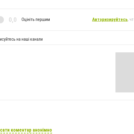
0,0
Оцініть першим
Авторизируйтесь
, ч
исуйтесь на наші канали
сати коментар анонімно