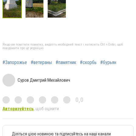
Якщо ви помітили помилку, виділіть необхідний текст і натисніть Ctrl + Enter, щоб
повідомити про це редакцію
#Запорожье
#ветераны
#памятник
#скорбь
#бурьян
Суров Дмитрий Михайлович
0,0
Авторизуйтесь
, щоб оцінити
Діліться цією новиною та підписуйтесь на наші канали