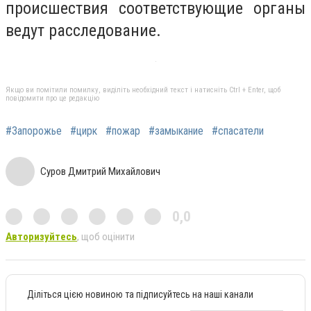
происшествия соответствующие органы
ведут расследование.
Якщо ви помітили помилку, виділіть необхідний текст і натисніть Ctrl + Enter, щоб
повідомити про це редакцію
#Запорожье
#цирк
#пожар
#замыкание
#спасатели
Суров Дмитрий Михайлович
0,0
Авторизуйтесь
, щоб оцінити
Діліться цією новиною та підписуйтесь на наші канали