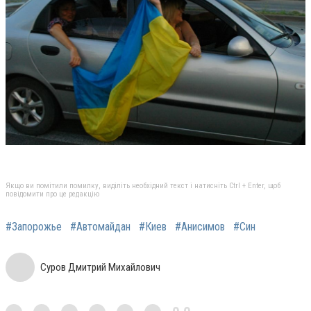
Якщо ви помітили помилку, виділіть необхідний текст і натисніть Ctrl + Enter, щоб
повідомити про це редакцію
#Запорожье
#Автомайдан
#Киев
#Анисимов
#Син
Суров Дмитрий Михайлович