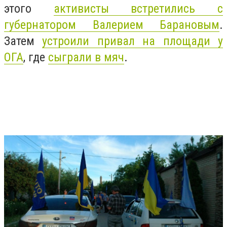
этого
активисты встретились с
губернатором Валерием Барановым
.
Затем
устроили привал на площади у
ОГА
, где
сыграли в мяч
.