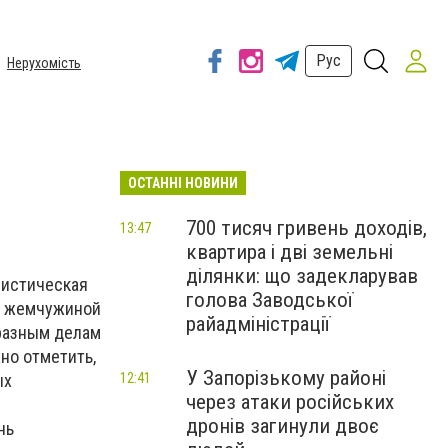
Рус
Нерухомість
ОСТАННІ НОВИНИ
700 тисяч гривень доходів,
13:47
квартира і дві земельні
ділянки: що задекларував
уристическая
голова Заводської
ют жемчужиной
райадміністрації
 разным делам
но отметить,
У Запорізькому районі
ых
12:41
через атаки російських
дронів загинули двоє
нь