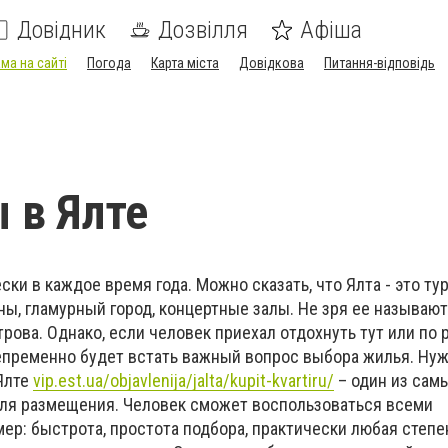
Довідник
Дозвілля
Афіша
ма на сайті
Погода
Карта міста
Довідкова
Питання-відповідь
 в Ялте
ски в каждое время года. Можно сказать, что Ялта - это т
ны, гламурный город, концертные залы. Не зря ее называ
рова. Однако, если человек приехал отдохнуть тут или по
непременно будет встать важный вопрос выбора жилья. Нуж
 Ялте
vip.est.ua/objavlenija/jalta/kupit-kvartiru/
– один из сам
ля размещения. Человек сможет воспользоваться всеми
ер: быстрота, простота подбора, практически любая степе