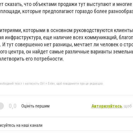
ет сказать, что объектами продажи тут выступают и многи
е площади, которые предполагают гораздо более разнообра
итериями, которыми в основном руководствуются клиенты
я инфраструктура, еще наличие всех коммуникаций, благо
. И тут совершенно нет разницы, мечтает ли человек о стр
ого центра, он найдет самые различные варианты земельн
летворить его потребности.
бхідний текст і натисніть Ctrl + Enter, щоб повідомити про це редакцію
0,0
Оцініть першим
Авторизуйтесь
, щоб
исуйтесь на наші канали