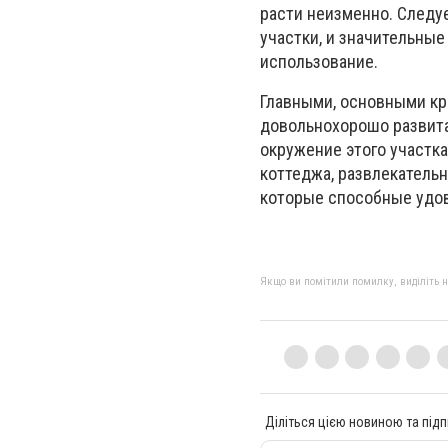
расти неизменно. Следу
участки, и значительны
использование.
Главными, основными кр
довольнохорошо развита
окружение этого участка
коттеджа, развлекательн
которые способные удов
Якщо ви помітили помилку, виділіть нео
Діліться цією новиною та підп