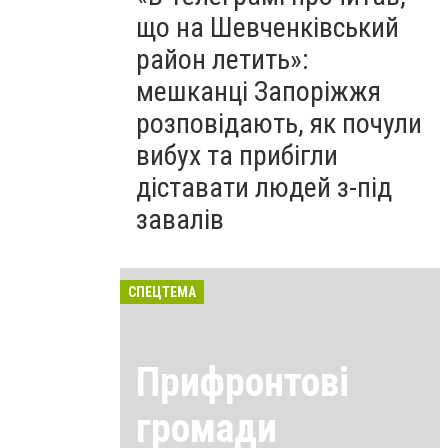
що на Шевченківський
район летить»:
мешканці Запоріжжя
розповідають, як почули
вибух та прибігли
діставати людей з-під
завалів
СПЕЦТЕМА
Прифронтові
громади