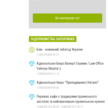
Всі матеріали тут
ПІДПРИЄМСТВА ЗАПОРІЖЖЯ
Блік - новинний таблоїд України
+380(99)489-93-31
Адвокатське Бюро Валерії Скрими / Law Office
Valeriya Skryma`s
+380(66)369-12-19
Адвокатське бюро "Приладишевої Наталії"
+380(50)999-99-83
Перевал, кафе з традиціями грузинського
застілля та найсмачнішою грузинською кухнею
+380(95)724-96-99, +380(96)727-18-17