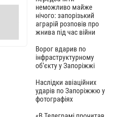
неможливо майже
нічого: запорізький
аграрій розповів про
жнива під час війни
Ворог вдарив по
інфраструктурному
обʼєкту у Запоріжжі
Наслідки авіаційних
ударів по Запоріжжю у
фотографіях
«В Телеграмі прочитав,