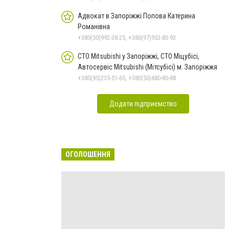
Адвокат в Запоріжжі Попова Катерина
Романівна
+380(50)992-38-25, +380(97)953-83-93
СТО Mitsubishi у Запоріжжі, СТО Міцубісі,
Автосервіс Mitsubishi (Мітсубісі) м. Запоріжжя
+380(95)235-51-65, +380(50)480-80-88
Додати підприємство
ОГОЛОШЕННЯ