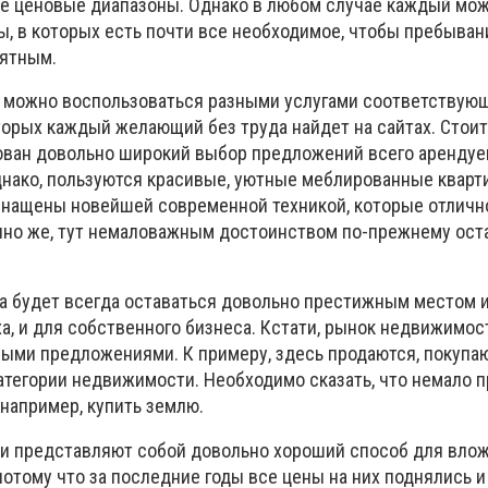
е ценовые диапазоны. Однако в любом случае каждый мо
ы, в которых есть почти все необходимое, чтобы пребыва
иятным.
да можно воспользоваться разными услугами соответствующ
орых каждый желающий без труда найдет на сайтах. Стоит
ован довольно широкий выбор предложений всего арендуе
нако, пользуются красивые, уютные меблированные кварт
снащены новейшей современной техникой, которые отличн
но же, тут немаловажным достоинством по-прежнему ост
та будет всегда оставаться довольно престижным местом 
а, и для собственного бизнеса. Кстати, рынок недвижимос
ыми предложениями. К примеру, здесь продаются, покупаю
категории недвижимости. Необходимо сказать, что немало
 например, купить землю.
и представляют собой довольно хороший способ для вло
потому что за последние годы все цены на них поднялись 