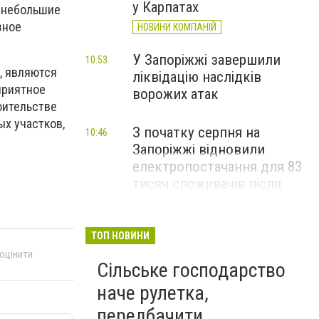
у Карпатах
е небольшие
зное
НОВИНИ КОМПАНІЙ
У Запоріжжі завершили
10:53
, являются
ліквідацію наслідків
приятное
ворожих атак
оительстве
ых участков,
З початку серпня на
10:46
Запоріжжі відновили
електропостачання для 83
тисяч споживачів після
російських атак
ТОП НОВИНИ
 оцінити
Сільське господарство
наче рулетка,
передбачити