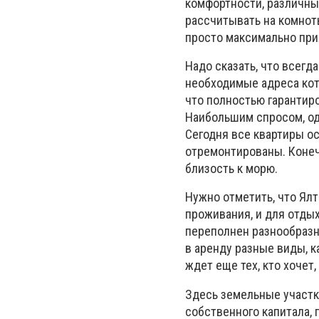
комфортности, различны
рассчитывать на комнот
просто максимально пр
Надо сказать, что всег
необходимые адреса кот
что полностью гарантир
Наибольшим спросом, од
Сегодня все квартиры о
отремонтированы. Конеч
близость к морю.
Нужно отметить, что Ял
проживания, и для отдых
переполнен разнообразн
в аренду разные виды, 
ждет еще тех, кто хочет,
Здесь земельные участк
собственного капитала, 