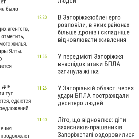
людей
жет
ние было
В Запоріжжяобленерго
12:20
розповіли, в яких районах
их агентств,
більше дронів і складніше
 отметить,
відновлювати живлення
мого жилья.
иры Ялты.
У передмісті Запоріжжя
11:55
о
внаслідок атаки БПЛА
ается
загинула жінка
и для
У Запорізькій області через
11:26
ти тут
удари БПЛА постраждали
тся, сдаются
десятеро людей
 предложений
Літо, що відновлює: діти
11:00
захисників-працівників
жения
Запоріжсталі оздоровилися
и продолжают