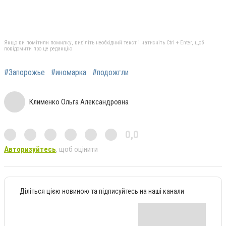
Якщо ви помітили помилку, виділіть необхідний текст і натисніть Ctrl + Enter, щоб
повідомити про це редакцію
#Запорожье
#иномарка
#подожгли
Клименко Ольга Александровна
0,0
Авторизуйтесь
, щоб оцінити
Діліться цією новиною та підписуйтесь на наші канали