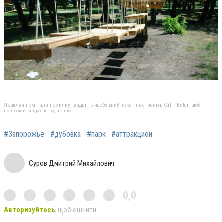
Якщо ви помітили помилку, виділіть необхідний текст і натисніть Ctrl + Enter, щоб
повідомити про це редакцію
#Запорожье
#дубовка
#парк
#аттракцион
Суров Дмитрий Михайлович
0,0
Авторизуйтесь
, щоб оцінити