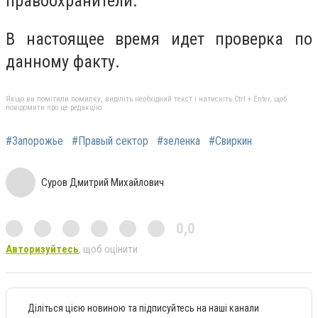
правоохранители.
В настоящее время идет проверка по
данному факту.
Якщо ви помітили помилку, виділіть необхідний текст і натисніть Ctrl + Enter, щоб
повідомити про це редакцію
#Запорожье
#Правый сектор
#зеленка
#Свиркин
Суров Дмитрий Михайлович
0,0
Авторизуйтесь
, щоб оцінити
Діліться цією новиною та підписуйтесь на наші канали