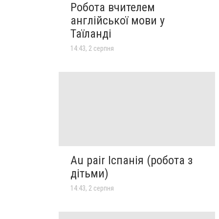
Робота вчителем
англійської мови у
Таїланді
14:43, 2 серпня
Au pair Іспанія (робота з
дітьми)
14:43, 2 серпня