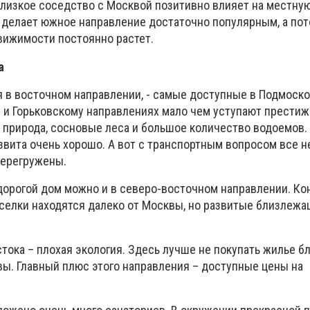
близкое соседство с Москвой позитивно влияет на местну
о делает южное направление достаточно популярным, а по
ижимости постоянно растет.
а
я в восточном направлении, - самые доступные в Подмоско
 и Горьковскому направлениях мало чем уступают прести
 природа, сосновые леса и большое количество водоемов.
вита очень хорошо. А вот с транспортным вопросом все н
перегружены.
дорогой дом можно и в северо-восточном направлении. Ко
елки находятся далеко от Москвы, но развитые близлежа
тока – плохая экология. Здесь лучше не покупать жилье бл
вы. Главный плюс этого направления – доступные цены на