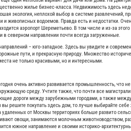
ественно жилье бизнес-класса. Недвижимость здесь нед
рошая экология, неплохой выбор в системе развлечений, п
и и живописных водоемов. Правда есть и недостатки. Очен
ходится аэропорт Шереметьево. В том числе и из-за этого
и в северном направлении почти всегда загруженные.
направлений – юго-западное. Здесь вы увидите и совреме
орожные пути, и прекрасную природу. Множество историч
места не только красивыми, но и интересными.
годня очень активно развивается промышленность, что н
окружающую среду. Учтите также, что почти все магистрал
ующие дороги между зарубежными городами, а также между
и вы решите покупать здесь дом, то лучше выбирайте себе
а удаленных от Москвы территориях больше развито сельс
щивают овощи, занимаются молочным животноводством, ра
авится южное направление и своими историко-архитектурн