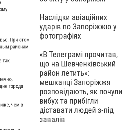
ю
тому
Наслідки авіаційних
ударів по Запоріжжю у
фотографіях
вье. При этом
жным районам.
«В Телеграмі прочитав,
е так
що на Шевченківський
район летить»:
нечно,
мешканці Запоріжжя
щие города
розповідають, як почули
вибух та прибігли
иже, чем в
діставати людей з-під
завалів