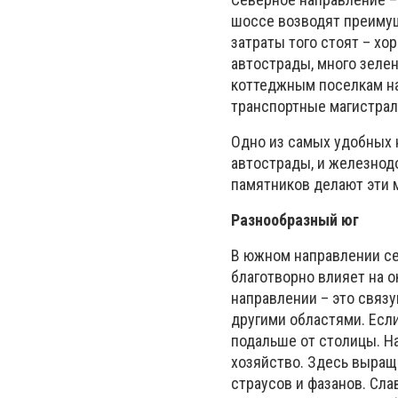
шоссе возводят преимущ
затраты того стоят – хо
автострады, много зелен
коттеджным поселкам на
транспортные магистрал
Одно из самых удобных 
автострады, и железнод
памятников делают эти 
Разнообразный юг
В южном направлении се
благотворно влияет на 
направлении – это связ
другими областями. Есл
подальше от столицы. Н
хозяйство. Здесь выра
страусов и фазанов. Сл