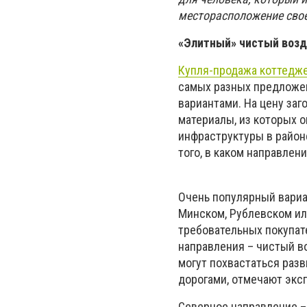
месторасположение свое
«Элитный» чистый возд
Купля-продажа коттедж
самых разных предложен
вариантами. На цену за
материалы, из которых 
инфраструктуры в районе
того, в каком направлени
Очень популярный вариа
Минском, Рублевском и
требовательных покупат
направления – чистый в
могут похвастаться раз
дорогами, отмечают эк
Северное направление –