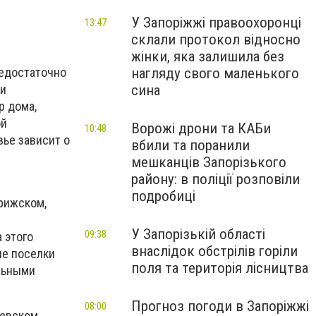
У Запоріжжі правоохоронці
13:47
склали протокол відносно
жінки, яка залишила без
нагляду свого маленького
редостаточно
сина
ми
р дома,
ой
Ворожі дрони та КАБи
10:48
вье зависит о
вбили та поранили
мешканців Запорізького
району: в поліції розповіли
подробиці
рижском,
У Запорізькій області
09:38
 этого
внаслідок обстрілів горіли
ые поселки
поля та територія лісництва
льными
Прогноз погоди в Запоріжжі
08:00
иевском