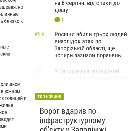
на 8 серпня: від спеки до
ешевая, но
дощу
риличные
1
ь близко к
Росіяни вбили трьох людей
07:16
внаслідок атак по
нные
Запорізькій області, ще
еских
чотири зазнали поранень
У Запоріжжі апеляційний
17:31
Вчора
суд залишив без змін вирок
е слишком
чоловіку, засудженому за
и в южном
зґвалтування двох
ТОП НОВИНИ
 столицей и
малолітніх падчерок
 жилье
Ворог вдарив по
кое
інфраструктурному
зводят
ыми
обʼєкту у Запоріжжі