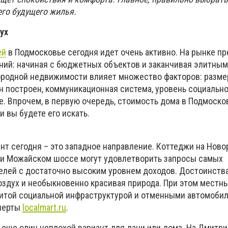
го будущего жилья.
ух
ей
в Подмосковье сегодня идет очень активно. На рынке п
ий: начиная с бюджетных объектов и заканчивая элитны
городной недвижимости влияет множество факторов: разме
он построен, коммуникационная система, уровень социальн
. Впрочем, в первую очередь, стоимость дома в Подмоско
и вы будете его искать.
нт сегодня – это западное направление. Коттеджи на Ново
ли Можайском шоссе могут удовлетворить запросы самых
елей с достаточно высоким уровнем доходов. Достоинства
оздух и необыкновенно красивая природа. При этом местн
витой социальной инфраструктурой и отменными автомоби
сперты
localmart.ru
.
 еще один неплохой вариант для дачи или дома. На Дмитр