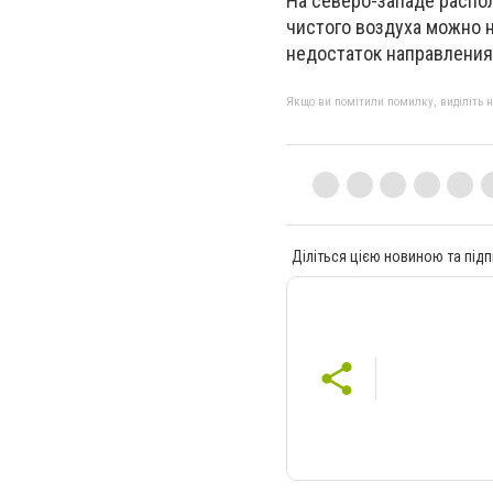
На северо-западе распо
чистого воздуха можно н
недостаток направлени
Якщо ви помітили помилку, виділіть нео
Діліться цією новиною та підп