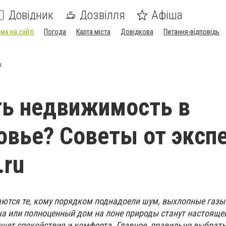
Довідник
Дозвілля
Афіша
ма на сайті
Погода
Карта міста
Довідкова
Питання-відповідь
u
ть недвижимость в
вье? Советы от эксп
.ru
ются те, кому порядком поднадоели шум, выхлопные газы 
ча или полноценный дом на лоне природы станут настояще
ищет спокойствия и комфорта. Главное, правильно выбрать