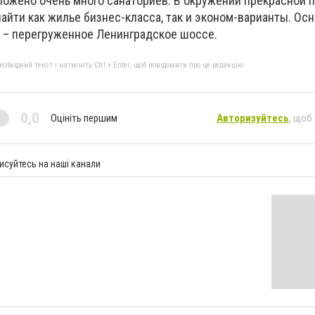
ложено очень много санаториев. В окружении прекрасной 
айти как жилье бизнес-класса, так и эконом-варианты. Ос
я – перегруженное Ленинградское шоссе.
бхідний текст і натисніть Ctrl + Enter, щоб повідомити про це редакцію
0,0
Оцініть першим
Авторизуйтесь
, щоб
исуйтесь на наші канали