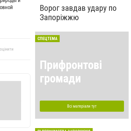
природы и
Ворог завдав удару по
новной
Запоріжжю
СПЕЦТЕМА
 оцінити
Прифронтові
громади
Всі матеріали тут