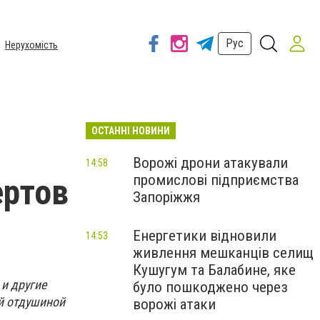
Рус
Нерухомість
ОСТАННІ НОВИНИ
Ворожі дрони атакували
14:58
промислові підприємства
ертов
Запоріжжя
Енергетики відновили
14:53
живлення мешканців селищ
Кушугум та Балабине, яке
и другие
було пошкоджено через
й отдушиной
ворожі атаки