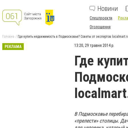
Новини
Спецпроєкти
Рекла
Оголошення
Головна
Где купить недвижимость в Подмосковье? Советы от экспертов localmart.r
13:20, 29 травня 2014 р.
РЕКЛАМА
Где купи
Подмоско
localmart
В Подмосковье перебира
«прелести» столицы. Да
для человека, который 