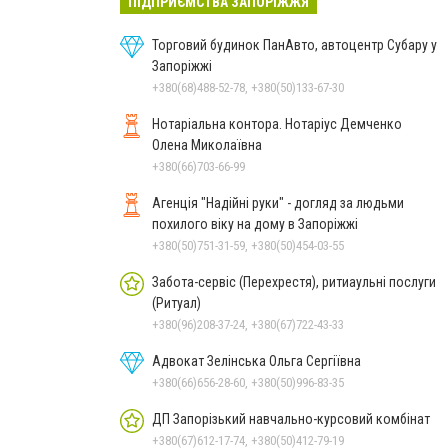
ПІДПРИЄМСТВА ЗАПОРІЖЖЯ
Торговий будинок ПанАвто, автоцентр Субару у
Запоріжжі
+380(68)488-52-78, +380(50)133-67-30
Нотаріальна контора. Нотаріус Демченко
Олена Миколаївна
+380(66)703-66-99
Агенція "Надійні руки" - догляд за людьми
похилого віку на дому в Запоріжжі
+380(50)751-31-59, +380(50)454-03-55
Забота-сервіс (Перехрестя), ритиаульні послуги
(Ритуал)
+380(96)208-37-24, +380(67)722-43-33
Адвокат Зелінська Ольга Сергіївна
+380(66)656-28-60, +380(50)996-83-35
ДП Запорізький навчально-курсовий комбінат
+380(67)612-17-74, +380(50)412-79-19