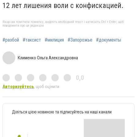
12 лет лишения воли с конфискацией.
Якщо ви помітили помилку, виділіть необхідний текст і натисніть Ctrl + Enter, щоб
повідомити про це редакцію
#разбой
#таксист
#милиция
#Запорожье
#документы
Клименко Ольга Александровна
0,0
Авторизуйтесь
, щоб оцінити
Діліться цією новиною та підписуйтесь на наші канали