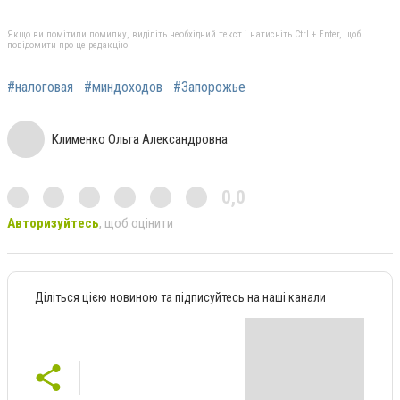
Якщо ви помітили помилку, виділіть необхідний текст і натисніть Ctrl + Enter, щоб
повідомити про це редакцію
#налоговая
#миндоходов
#Запорожье
Клименко Ольга Александровна
0,0
Авторизуйтесь
, щоб оцінити
Діліться цією новиною та підписуйтесь на наші канали