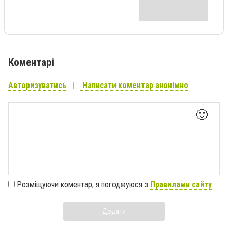
Коментарі
Авторизуватись
Написати коментар анонімно
🙂
Розміщуючи коментар, я погоджуюся з
Правилами сайту
Додати