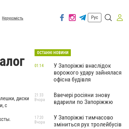
Рус
Нерухомість
ОСТАННІ НОВИНИ
алог
У Запоріжжі внаслідок
01:14
ворожого удару зайнялася
офісна будівля
Ввечері росіяни знову
21:33
флешки, диски
Вчора
вдарили по Запоріжжю
и, с
У Запоріжжі тимчасово
17:20
ксты.
Вчора
зміниться рух тролейбусів