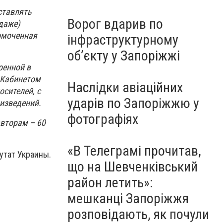
ставлять
Ворог вдарив по
даже)
омоченная
інфраструктурному
обʼєкту у Запоріжжі
ренной в
 Кабинетом
Наслідки авіаційних
сителей, с
ударів по Запоріжжю у
изведений.
фотографіях
вторам – 60
«В Телеграмі прочитав,
утат Украины.
що на Шевченківський
район летить»:
мешканці Запоріжжя
розповідають, як почули