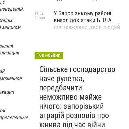
 с
изведений.
У Запорізькому районі
11:02
Вчора
внаслідок атаки БПЛА
собом
постраждали двоє людей
й законом
слений
ализации
ТОП НОВИНИ
Сільське господарство
ий
наче рулетка,
аможенное
передбачити
изации
неможливо майже
нічого: запорізький
ной
аграрій розповів про
определенные
жнива під час війни