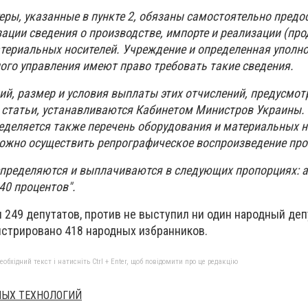
еры, указанные в пункте 2, обязаны самостоятельно предо
ации сведения о производстве, импорте и реализации (про
атериальных носителей. Учреждение и определенная уполн
ого управления имеют право требовать такие сведения.
ий, размер и условия выплаты этих отчислений, предусмот
 статьи, устанавливаются Кабинетом Министров Украины.
деляется также перечень оборудования и материальных но
ожно осуществить репрографическое воспроизведение про
пределяются и выплачиваются в следующих пропорциях: а
40 процентов".
 249 депутатов, против не выступил ни один народный деп
истрировано 418 народных избранников.
бхідний текст і натисніть Ctrl + Enter, щоб повідомити про це редакцію
ЫХ ТЕХНОЛОГИЙ