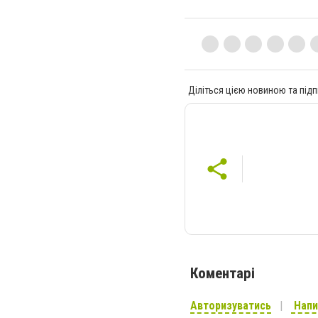
Діліться цією новиною та підп
Коментарі
Авторизуватись
Напи