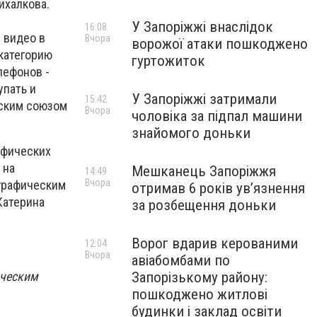
ихалкова.
У Запоріжжі внаслідок
16:08
 видео в
Вчора
ворожої атаки пошкоджено
 категорию
гуртожиток
лефонов -
упать и
У Запоріжжі затримали
15:42
йским союзом
Вчора
чоловіка за підпал машини
знайомого доньки
афических
 на
Мешканець Запоріжжя
14:49
Вчора
графическим
отримав 6 років увʼязнення
Катерина
за розбещення доньки
Ворог вдарив керованими
12:04
Вчора
авіабомбами по
ическим
Запорізькому району:
пошкоджено житлові
будинки і заклад освіти