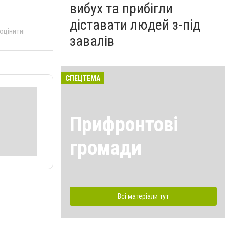
вибух та прибігли
діставати людей з-під
 оцінити
завалів
СПЕЦТЕМА
Прифронтові
громади
Всі матеріали тут