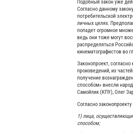
Подобный закон уже дей
Согласно данному закону
потребительской электро
личных целях. Предполаг
попадет огромное множе
ведь они тоже могут вос
распределяться Россий
кинематографистов во г
Законопроект, согласно
произведений, их частей
получение вознагражде
способом» внесли народ
Самойлик (КПУ), Олег За
Согласно законопроекту
1) лица, осуществляющи
способом;