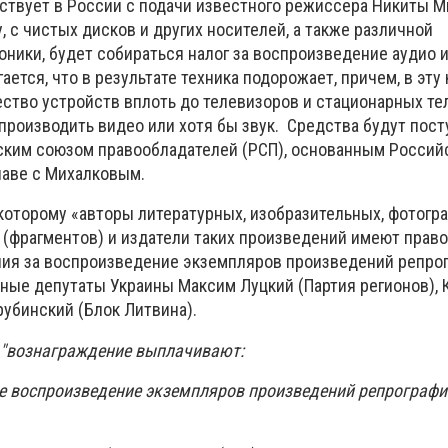
ствует в России с подачи известного режиссера Никиты М
, с чистых дисков и других носителей, а также различной
ники, будет собираться налог за воспроизведение аудио и
ается, что в результате техника подорожает, причем, в эту
ство устройств вплоть до телевизоров и стационарных те
производить видео или хотя бы звук. Средства будут пост
ским союзом правообладателей (РСП), основанным Росси
лаве с Михалковым.
 которому «авторы литературных, изобразительных, фотогр
 (фрагментов) и издатели таких произведений имеют право
ния за воспроизведение экземпляров произведений репро
ные депутаты Украины Максим Луцкий (Партия регионов), 
рубинский (Блок Литвина).
"вознаграждение выплачивают:
е воспроизведение экземпляров произведений репрограф