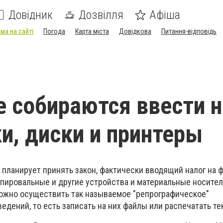
Довідник
Дозвілля
Афіша
ма на сайті
Погода
Карта міста
Довідкова
Питання-відповідь
е собираются ввести н
и, диски и принтеры
 планирует принять закон, фактически вводящий налог на 
опировальные и другие устройства и материальные носител
ожно осуществить так называемое "репрографическое"
дений, то есть записать на них файлы или распечатать те