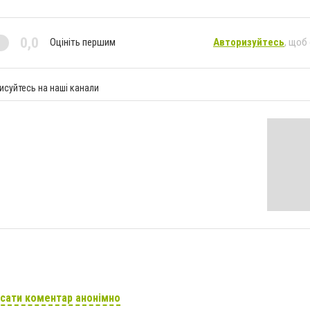
0,0
Оцініть першим
Авторизуйтесь
, щоб
исуйтесь на наші канали
сати коментар анонімно