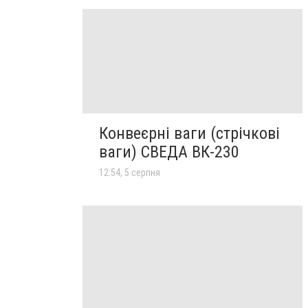
Конвеєрні ваги (стрічкові
ваги) СВЕДА ВК-230
12:54, 5 серпня