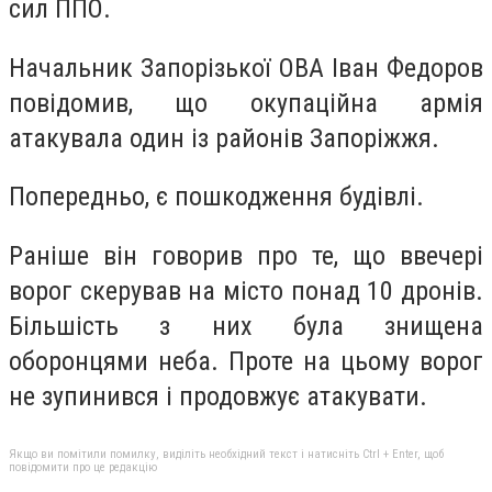
сил ППО.
Начальник Запорізької ОВА Іван Федоров
повідомив, що окупаційна армія
атакувала один із районів Запоріжжя.
Попередньо, є пошкодження будівлі.
Раніше він говорив про те, що ввечері
ворог скерував на місто понад 10 дронів.
Більшість з них була знищена
оборонцями неба. Проте на цьому ворог
не зупинився і продовжує атакувати.
Якщо ви помітили помилку, виділіть необхідний текст і натисніть Ctrl + Enter, щоб
повідомити про це редакцію