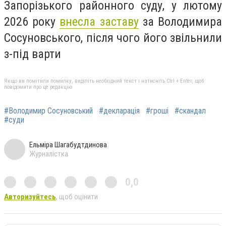
Запорізького районного суду, у лютому
2026 року
внесла заставу
за Володимира
Сосуновського, після чого його звільнили
з-під варти
Якщо ви помітили помилку, виділіть необхідний текст і натисніть Ctrl + Enter, щоб
повідомити про це редакцію
#Володимир Сосуновський
#декларація
#гроші
#скандал
#суди
Ельміра Шагабудтдинова
Журналістка
0,0
Авторизуйтесь
, щоб оцінити