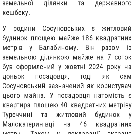
земельної ділянки та державного
кешбеку.
У родини Сосуновських є житловий
будинок площею майже 186 квадратних
метрів у Балабиному. Він
разом із
земельною ділянкою майже на 7 соток
був оформлений у жовтні 2024 року на
доньок посадовця, тоді як сам
Сосуновський зазначений як користувач
цього майна. У посадовця натомість є
к
вартира площею 40 квадратних метрів
у
Туреччині та житловий будинок у
Малокатеринівці на 46 квадратних
метри. Також у декларації вказане