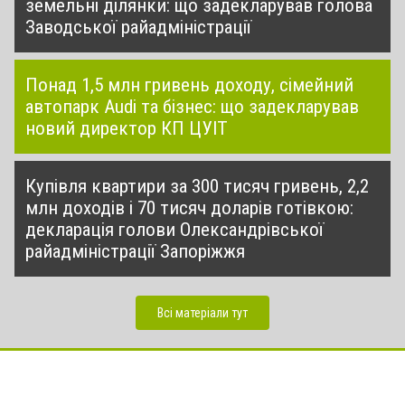
земельні ділянки: що задекларував голова
Заводської райадміністрації
Понад 1,5 млн гривень доходу, сімейний
автопарк Audi та бізнес: що задекларував
новий директор КП ЦУІТ
Купівля квартири за 300 тисяч гривень, 2,2
млн доходів і 70 тисяч доларів готівкою:
декларація голови Олександрівської
райадміністрації Запоріжжя
Всі матеріали тут