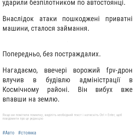
ударили безпілотником по автостоянці.
Внаслідок атаки пошкоджені приватні
машини, сталося займання.
Попередньо, без постраждалих.
Нагадаємо, ввечері ворожий fpv-дрон
влучив в будівлю адміністрації в
Космічному районі. Він вибух вже
впавши на землю.
Якщо ви помітили помилку, виділіть необхідний текст і натисніть Ctrl + Enter, щоб
повідомити про це редакцію
#Авто
#стоянка