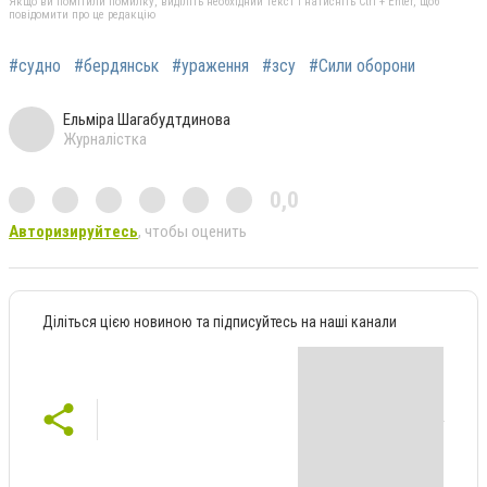
Якщо ви помітили помилку, виділіть необхідний текст і натисніть Ctrl + Enter, щоб
повідомити про це редакцію
#судно
#бердянськ
#ураження
#зсу
#Сили оборони
Ельміра Шагабудтдинова
Журналістка
0,0
Авторизируйтесь
, чтобы оценить
Діліться цією новиною та підписуйтесь на наші канали