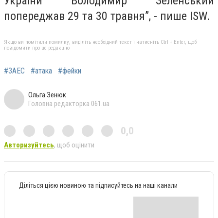
України Володимир Зеленський
попереджав 29 та 30 травня”, - пише ISW.
Якщо ви помітили помилку, виділіть необхідний текст і натисніть Ctrl + Enter, щоб
повідомити про це редакцію
#ЗАЕС
#атака
#фейки
Ольга Зенюк
Головна редакторка 061.ua
0,0
Авторизуйтесь
, щоб оцінити
Діліться цією новиною та підписуйтесь на наші канали