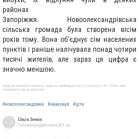
районах
Запоріжжя. Новоолександрівська
сільська громада була створена вісім
років тому. Вона об’єднує сім населених
пунктів і раніше налічувала понад чотири
тисячі жителів, але зараз ця цифра є
значно меншою.
Якщо ви помітили помилку, виділіть необхідний текст і натисніть Ctrl + Enter, щоб
повідомити про це редакцію
#новоолександрівка
#евакуація
#діти
Ольга Зенюк
Головна редакторка 061.ua