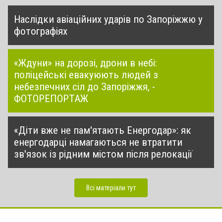
Наслідки авіаційних ударів по Запоріжжю у
фотографіях
«Ждуни» на дорозі, дрони в небі:
поліцейські евакуюють людей з
небезпечних сіл до Запоріжжя, -
ФОТОРЕПОРТАЖ
«Діти вже не пам'ятають Енергодар»: як
енергодарці намагаються не втратити
зв'язок із рідним містом після релокації
Всі матеріали тут