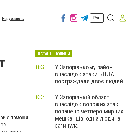
Рус
Нерухомість
ОСТАННІ НОВИНИ
т
У Запорізькому районі
11:02
внаслідок атаки БПЛА
постраждали двоє людей
У Запорізькій області
10:54
внаслідок ворожих атак
поранено четверо мирних
бой о помощи
мешканців, одна людина
рос
загинула
го совета.