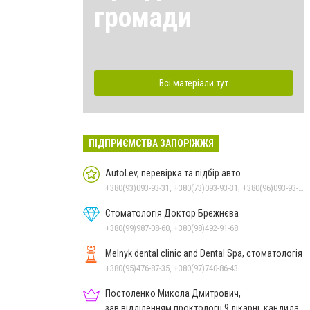
громади
Всі матеріали тут
ПІДПРИЄМСТВА ЗАПОРІЖЖЯ
AutoLev, перевірка та підбір авто
+380(93)093-93-31, +380(73)093-93-31, +380(96)093-93-31
Стоматологія Доктор Брежнєва
+380(99)987-08-60, +380(98)492-91-68
Melnyk dental clinic and Dental Spa, стоматологія
+380(95)476-87-35, +380(97)740-86-43
Постоленко Микола Дмитрович,
зав.відділенням проктології 9 лікарні, кандидат