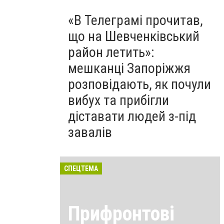
«В Телеграмі прочитав,
що на Шевченківський
район летить»:
мешканці Запоріжжя
розповідають, як почули
вибух та прибігли
діставати людей з-під
завалів
СПЕЦТЕМА
Прифронтові