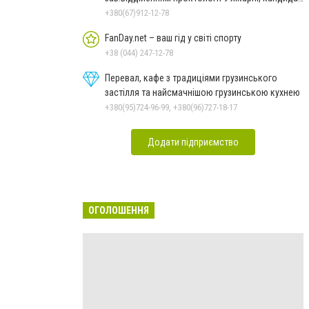
медичних наук, доцент
+380(67)912-12-78
FanDay.net – ваш гід у світі спорту
+38 (044) 247-12-78
Перевал, кафе з традиціями грузинського
застілля та найсмачнішою грузинською кухнею
+380(95)724-96-99, +380(96)727-18-17
Додати підприємство
ОГОЛОШЕННЯ