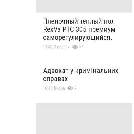
Пленочный теплый пол
RexVa PTC 305 премиум
саморегулирующийся.
54
17:40, 3 серпня
Адвокат у кримінальних
справах
2
10:41, Вчора