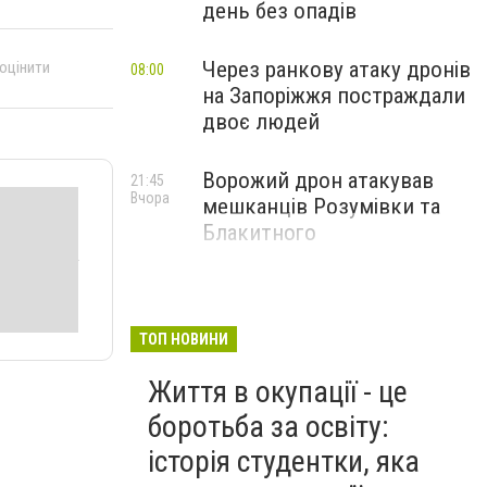
день без опадів
Через ранкову атаку дронів
 оцінити
08:00
на Запоріжжя постраждали
двоє людей
Ворожий дрон атакував
21:45
Вчора
мешканців Розумівки та
Блакитного
ТОП НОВИНИ
Життя в окупації - це
боротьба за освіту:
історія студентки, яка