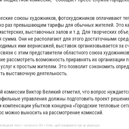
еские союзы художников, фотохудожников оплачивают теп
ько раз превышающим тарифы для обычных жителей. Это к
астерских, выставочных залов и т.д. Для творческих объ
 сумма. Они не располагают для этого достаточными сред
водимых ими вернисажей, выставок организовывается за с
 связи с этим представители областного союза художников
ие рассмотреть возможность приравнять их организации п
услуг к простым жителям. Это позволит сэкономить опре
ать выставочную деятельность.
 комиссии Виктор Великий отметил, что вопрос нуждаетс
рофильные управления должны подготовить проект решения
 компенсации убытков концерна «Городские тепловые сети»
рос можно выносить на рассмотрение комиссий.
бхідний текст і натисніть Ctrl + Enter, щоб повідомити про це редакцію