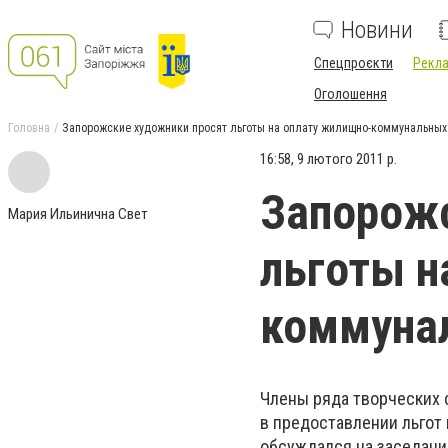
Новини
Спецпроєкти
Рекла
Оголошення
Головна
Запорожские художники просят льготы на оплату жилищно-коммунальных
16:58, 9 лютого 2011 р.
Запорожс
Мария Ильинична Свет
льготы н
коммунал
Члены ряда творческих 
в предоставлении льгот
обсуждался на заседани