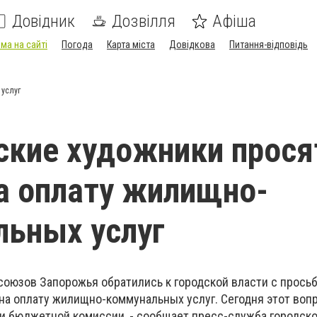
Довідник
Дозвілля
Афіша
ма на сайті
Погода
Карта міста
Довідкова
Питання-відповідь
 услуг
кие художники прося
а оплату жилищно-
ьных услуг
союзов Запорожья обратились к городской власти с прось
 на оплату жилищно-коммунальных услуг. Сегодня этот воп
и бюджетной комиссии, - сообщает пресс-служба городско