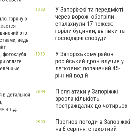
У Запоріжжі та передмісті
10:30
через ворожі обстріли
ло, горячую
спалахнули 17 пожеж:
асается
горіли будинки, автівки та
единений это
господарчі споруди
ствами, ведь
чёт
У Запорізькому районі
, фотоклуба
10:13
російський дрон влучив у
ри оплате
легковик: поранений 45-
делённые
річний водій
Після атаки у Запоріжжі
08:44
я в детальной
зросла кількість
,
постраждалих до чотирьох
 и т.д.
Прогноз погоди в Запоріжжі
08:00
на 6 серпня: спекотний