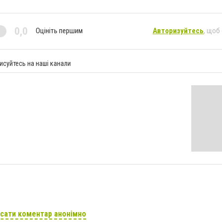
0,0
Оцініть першим
Авторизуйтесь
, щоб
исуйтесь на наші канали
сати коментар анонімно