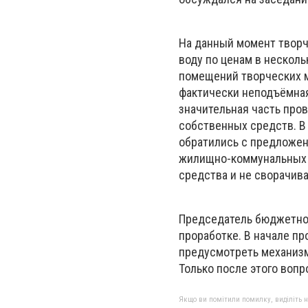
На данный момент творч
воду по ценам в нескол
помещений творческих м
фактически неподъёмная
значительная часть про
собственных средств. В
обратились с предложен
жилищно-коммунальных 
средства и не сворачив
Председатель бюджетной
проработке. В начале п
предусмотреть механизм
Только после этого воп
Якщо ви помітили помилку, виділіть нео