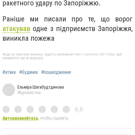
ракетного удару по Запоріжжю.
Раніше ми писали про те, що в
орог
атакував
одне з підприємств Запоріжжя,
виникла пожежа
Якщо ви помітили помилку, виділіть необхідний текст і натисніть Ctrl + Enter, щоб
повідомити про це редакцію
#атака
#будинки
#пошкодження
Ельміра Шагабудтдинова
Журналістка
0,0
Авторизируйтесь
, чтобы оценить