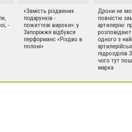
«Замість різдвяних
Дрони не мо
е,
подарунків -
повністю за
ї, -
пожиттєві вироки»: у
артилерію: п
Запоріжжя відбувся
розповідають
перформанс «Різдво в
одного з най
полоні»
артилерійсь
підрозділів З
чого тут по
марка