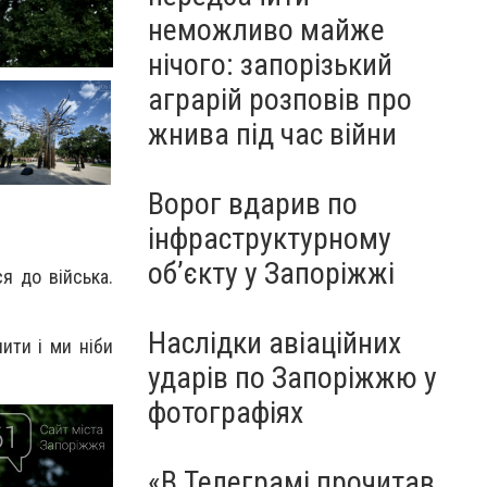
неможливо майже
нічого: запорізький
аграрій розповів про
жнива під час війни
Ворог вдарив по
інфраструктурному
обʼєкту у Запоріжжі
я до війська.
Наслідки авіаційних
ити і ми ніби
ударів по Запоріжжю у
фотографіях
«В Телеграмі прочитав,