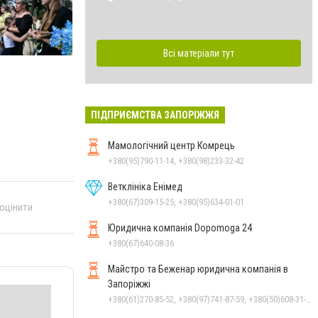
Всі матеріали тут
ПІДПРИЄМСТВА ЗАПОРІЖЖЯ
Мамологічний центр Комрець
+380(95)790-11-14, +380(98)233-32-42
Ветклініка Енімед
+380(67)309-15-25, +380(95)634-01-01
 оцінити
Юридична компанія Dopomoga 24
+380(67)640-08-36
Майстро та Беженар юридична компанія в
Запоріжжі
+380(61)270-85-52, +380(97)741-87-59, +380(50)608-31-76