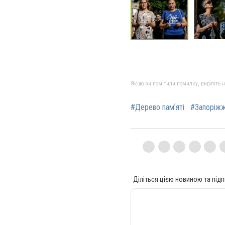
Якщо ви помітили помилку, виділіть нео
#Дерево памʼяті
#Запоріж
Діліться цією новиною та підп