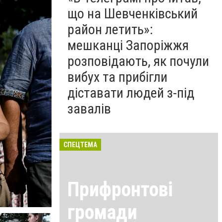
що на Шевченківський
район летить»:
мешканці Запоріжжя
розповідають, як почули
вибух та прибігли
діставати людей з-під
завалів
СПЕЦТЕМА
Прифронтові
громади