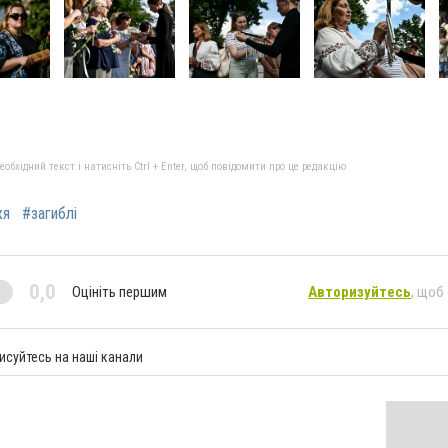
бхідний текст і натисніть Ctrl + Enter, щоб повідомити про це редакцію
жя
#загиблі
0,0
Оцініть першим
Авторизуйтесь
, щоб
исуйтесь на наші канали