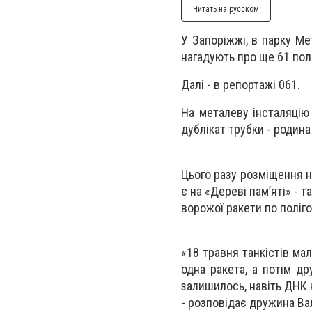
Читать на русском
У Запоріжжі, в парку Ме
нагадують про ще 61 поле
Далі - в репортажі 061.
На металеву інсталяцію 
дублікат трубки - родина
Цього разу розміщення н
є на «Дереві памʼяті» - 
ворожої ракети по поліго
«18 травня танкістів ма
одна ракета, а потім др
залишилось, навіть ДНК н
- розповідає дружина Вале