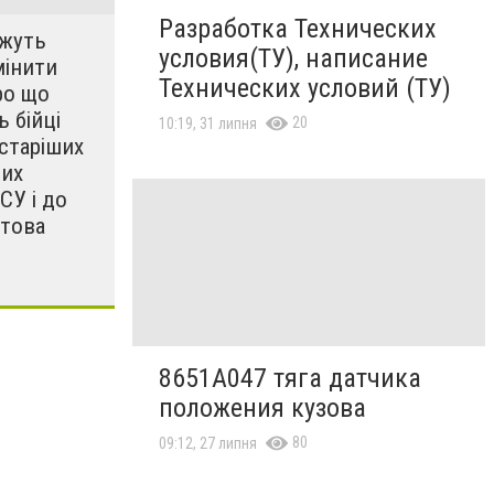
Разработка Технических
жуть
условия(ТУ), написание
мінити
Технических условий (ТУ)
ро що
 бійці
20
10:19, 31 липня
старіших
ких
СУ і до
штова
8651A047 тяга датчика
положения кузова
80
09:12, 27 липня