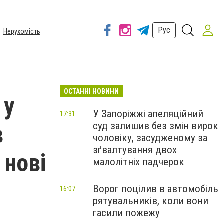
Рус
Нерухомість
ОСТАННІ НОВИНИ
 у
У Запоріжжі апеляційний
17:31
суд залишив без змін вирок
в
чоловіку, засудженому за
зґвалтування двох
 нові
малолітніх падчерок
Ворог поцілив в автомобіль
16:07
рятувальників, коли вони
гасили пожежу