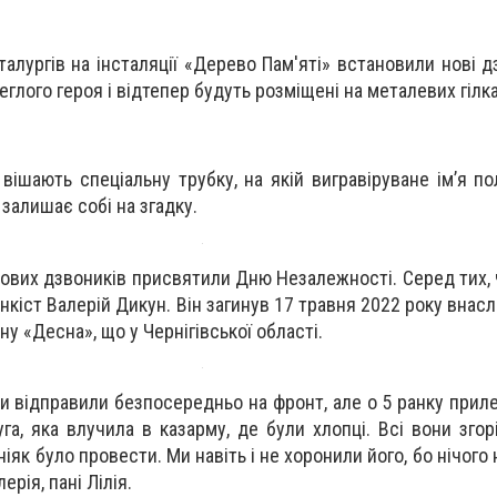
талургів на інсталяції «Дерево Пам'яті» встановили нові 
глого героя і відтепер будуть розміщені на металевих гілк
вішають спеціальну трубку, на якій вигравіруване імʼя по
 залишає собі на згадку.
ових дзвоників присвятили Дню Незалежності. Серед тих, ч
танкіст Валерій Дикун. Він загинув 17 травня 2022 року внас
ну «Десна», що у Чернігівської області.
ли відправили безпосередньо на фронт, але о 5 ранку прил
уга, яка влучила в казарму, де були хлопці. Всі вони згор
іяк було провести. Ми навіть і не хоронили його, бо нічого
рія, пані Лілія.