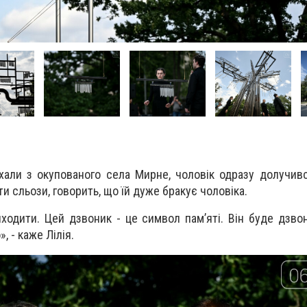
їхали з окупованого села Мирне, чоловік одразу долучивс
и сльози, говорить, що їй дуже бракує чоловіка.
ходити. Цей дзвоник - це символ памʼяті. Він буде дзвон
, - каже Лілія.