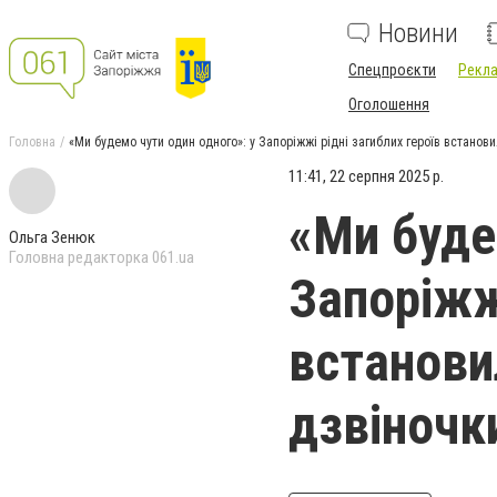
Новини
Спецпроєкти
Рекла
Оголошення
Головна
«Ми будемо чути один одного»: у Запоріжжі рідні загиблих героїв встанов
11:41, 22 серпня 2025 р.
«Ми буде
Ольга Зенюк
Головна редакторка 061.ua
Запоріжжі
встановил
дзвіноч