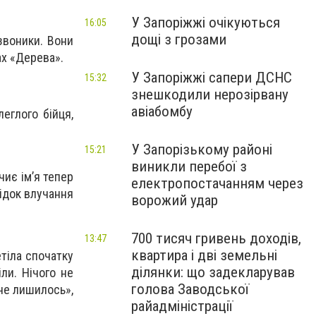
У Запоріжжі очікуються
16:05
дощі з грозами
дзвоники. Вони
ах «Дерева».
У Запоріжжі сапери ДСНС
15:32
знешкодили нерозірвану
авіабомбу
леглого бійця,
У Запорізькому районі
15:21
виникли перебої з
иє імʼя тепер
електропостачанням через
лідок влучання
ворожий удар
700 тисяч гривень доходів,
13:47
квартира і дві земельні
етіла спочатку
ділянки: що задекларував
іли. Нічого не
голова Заводської
 не лишилось»,
райадміністрації