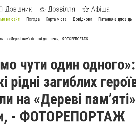
Довідник
Дозвілля
Афіша
ма на сайті
Погода
Карта міста
Довідкова
Питання-відповідь
или на «Дереві памʼяті» нові дзвіночки, - ФОТОРЕПОРТАЖ
мо чути один одного»:
 рідні загиблих герої
и на «Дереві памʼяті»
ки, - ФОТОРЕПОРТАЖ