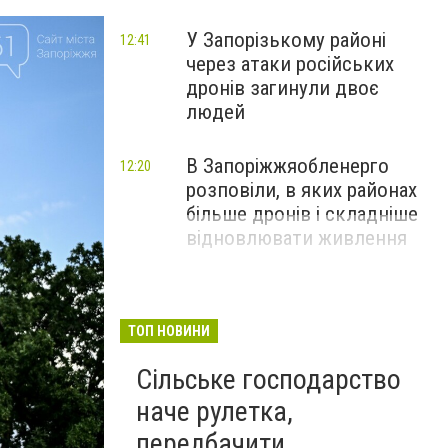
У Запорізькому районі
12:41
через атаки російських
дронів загинули двоє
людей
В Запоріжжяобленерго
12:20
розповіли, в яких районах
більше дронів і складніше
відновлювати живлення
ТОП НОВИНИ
Сільське господарство
наче рулетка,
передбачити