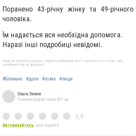
Поранено 43-річну жінку та 49-річного
чоловіка.
Їм надається вся необхідна допомога.
Наразі інші подробиці невідомі.
Якщо ви помітили помилку, виділіть необхідний текст і натисніть Ctrl + Enter, щоб
повідомити про це редакцію
#Біленьке
#дрон
#атака
#люди
Ольга Зенюк
Головна редакторка 061.ua
0,0
Авторизуйтесь
, щоб оцінити