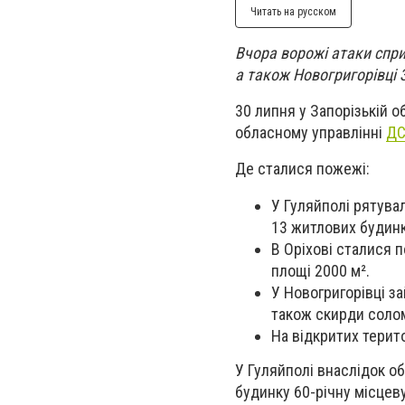
Читать на русском
Вчора ворожі атаки спри
а також Новогригорівці 
30 липня у Запорізькій о
обласному управлінні
Д
Де сталися пожежі:
У Гуляйполі рятувал
13 житлових будинк
В Оріхові сталися п
площі 2000 м².
У Новогригорівці з
також скирди солом
На відкритих терито
У Гуляйполі внаслідок об
будинку 60-річну місце