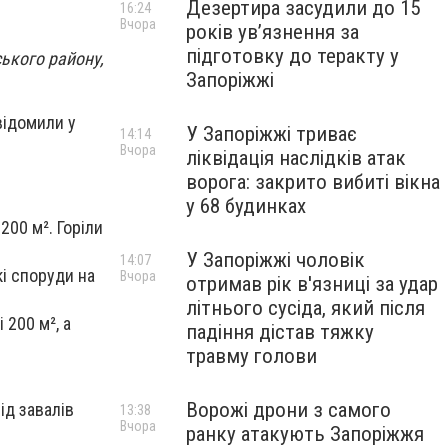
Дезертира засудили до 15
16:24
Вчора
років увʼязнення за
підготовку до теракту у
ського району,
Запоріжжі
відомили у
У Запоріжжі триває
14:14
Вчора
ліквідація наслідків атак
ворога: закрито вибиті вікна
у 68 будинках
200 м². Горіли
У Запоріжжі чоловік
14:07
кі споруди на
Вчора
отримав рік в'язниці за удар
літнього сусіда, який після
 200 м², а
падіння дістав тяжку
травму голови
Ворожі дрони з самого
ід завалів
13:38
Вчора
ранку атакують Запоріжжя