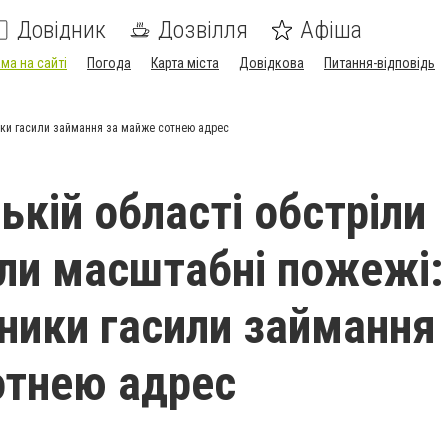
Довідник
Дозвілля
Афіша
ма на сайті
Погода
Карта міста
Довідкова
Питання-відповідь
ики гасили займання за майже сотнею адрес
ькій області обстріли
ли масштабні пожежі:
ники гасили займання
отнею адрес