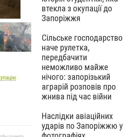
втекла з окупації до
Запоріжжя
Сільське господарство
наче рулетка,
передбачити
неможливо майже
нічого: запорізький
купацію
аграрій розповів про
жнива під час війни
Наслідки авіаційних
ударів по Запоріжжю у
фотографіях
тобы оценить