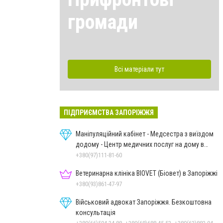
громади
Всі матеріали тут
ПІДПРИЄМСТВА ЗАПОРІЖЖЯ
Маніпуляційний кабінет - Медсестра з виїздом
додому - Центр медичних послуг на дому в
Запоріжжі
+380(97)111-81-60
Ветеринарна клініка BIOVET (Біовет) в Запоріжжі
+380(93)861-47-97
Військовий адвокат Запоріжжя. Безкоштовна
консультація