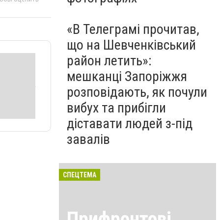
«В Телеграмі прочитав,
що на Шевченківський
район летить»:
мешканці Запоріжжя
розповідають, як почули
вибух та прибігли
діставати людей з-під
завалів
СПЕЦТЕМА
Прифронтові