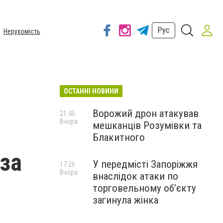
Рус
Нерухомість
ОСТАННІ НОВИНИ
Ворожий дрон атакував
21:45
Вчора
мешканців Розумівки та
Блакитного
 за
У передмісті Запоріжжя
17:26
Вчора
внаслідок атаки по
торговельному обʼєкту
загинула жінка