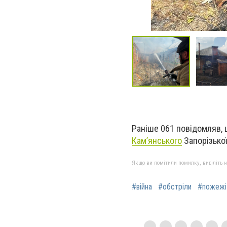
Раніше 061 повідомляв, 
Кам’янського
Запорізької
Якщо ви помітили помилку, виділіть нео
#війна
#обстріли
#пожежі