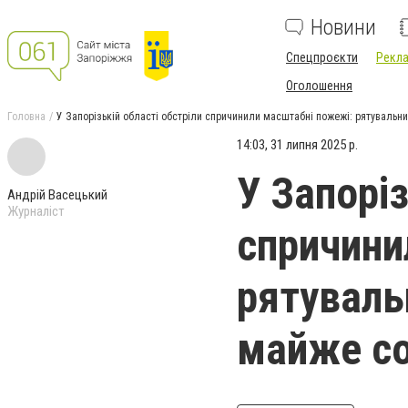
Новини
Спецпроєкти
Рекла
Оголошення
Головна
У Запорізькій області обстріли спричинили масштабні пожежі: рятувальн
14:03, 31 липня 2025 р.
У Запоріз
Андрій Васецький
Журналіст
спричини
рятуваль
майже с