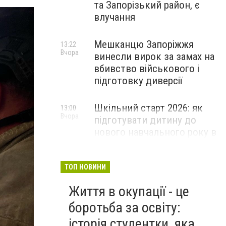
та Запорізький район, є
влучання
Мешканцю Запоріжжя
13:22
Вчора
винесли вирок за замах на
вбивство військового і
підготовку диверсії
Шкільний старт 2026: як
13:00
Вчора
підготувати дитину до
нового навчального року в
Запоріжжі
ПАРТНЕРСЬКИЙ СПЕЦПРОЄКТ
ТОП НОВИНИ
Життя в окупації - це
боротьба за освіту:
історія студентки, яка