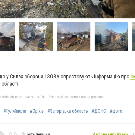
що у Силах оборони і ЗОВА спростовують інформацію про
о
 області.
бхідний текст і натисніть Ctrl + Enter, щоб повідомити про це редакцію
#Гуляйполе
#Оріхів
#Запорізька область
#ДСНС
#фото
0,0
Оцініть першим
Авторизируйтесь
, ч