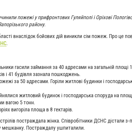
чинили пожежі у прифронтових Гуляйполі і Оріхові Пологів
Запорізького району.
бласті внаслідок бойових дій виникли сім пожеж. Про це по
СНС
.
ьники гасили займання за 40 адресами на загальній площі 1
ів і 41 будівля зазнала пошкоджень.
ожежі за 50 адресами. Горіли житлові будинки і господарсь
айнялися житловий будинок і господарська споруда на площі
и вагою 5 тонн.
ріях вигоріла площа в 8 гектарів.
стрілів постраждала жінка. Співробітники ДСНС дістали з-п
ву мешканку. Постраждалу ушпиталили.