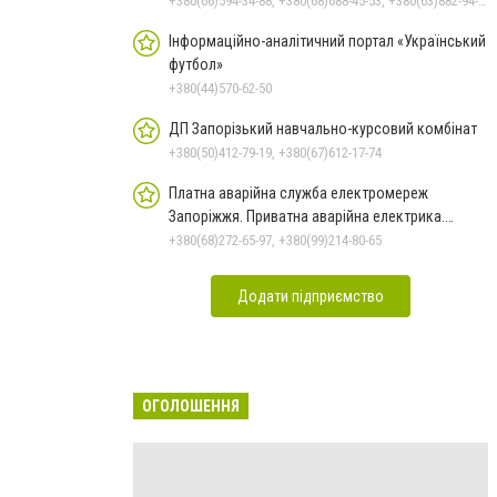
+380(66)594-34-88, +380(68)688-45-53, +380(63)882-94-57
Інформаційно-аналітичний портал «Український
футбол»
+380(44)570-62-50
ДП Запорізький навчально-курсовий комбінат
+380(50)412-79-19, +380(67)612-17-74
Платна аварійна служба електромереж
Запоріжжя. Приватна аварійна електрика.
Послуги електриків
+380(68)272-65-97, +380(99)214-80-65
Додати підприємство
ОГОЛОШЕННЯ