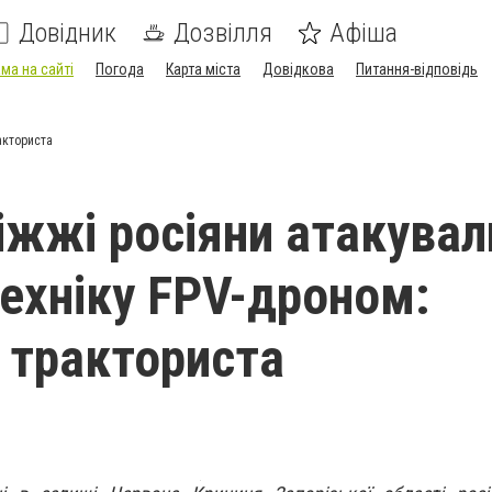
Довідник
Дозвілля
Афіша
ма на сайті
Погода
Карта міста
Довідкова
Питання-відповідь
акториста
іжжі росіяни атакувал
техніку FPV-дроном:
 тракториста