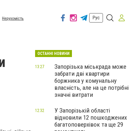
Рус
Нерухомість
ОСТАННІ НОВИНИ
и
Запорізька міськрада може
13:27
забрати дві квартири
боржника у комунальну
власність, але на це потрібні
значні витрати
У Запорізькій області
12:32
відновили 12 пошкоджених
багатоповерхівок та ще 29