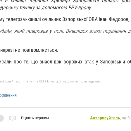
і в селищі Червона Криниця Запорізької області росій
дарську техніку за допомогою FPV-дрону.
му телеграм-каналі очільник Запорізької ОВА Іван Федоров,
байн, який працював у полі. Внаслідок атаки поранення ді
наразі не повідомляється.
исали про те, що в
наслідок ворожих атак у Запорізькій 
бхідний текст і натисніть Ctrl + Enter, щоб повідомити про це редакцію
оранення
0,0
Оцініть першим
Авторизуйтесь
, щоб