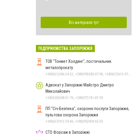
Всі матеріали тут
ПІДПРИЄМСТВА ЗАПОРІЖЖЯ
ТОВ "Тонмет Холдинг", постачальник
металопрокату
+380(61)286-24-22, +380(99)385-07-90, +380(67)612-97-17
Адвокат у Запоріжжі Майстро Дмитро
Миколайович
+380(50)608-31-76, +380(97)741-87-59
ПП "Січ-Безпека", охоронні послуги Запоріжжя,
пультова охорона Запоріжжя
+380(67)912-29-46, +380(95)904-65-30
СТО Форсаж в Запоріжжі