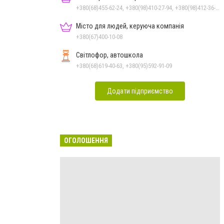
+380(68)455-62-24, +380(98)410-27-94, +380(98)412-36-94, +380(99)092-76-35
Місто для людей, керуюча компанія
+380(67)400-10-08
Світлофор, автошкола
+380(68)619-40-63, +380(95)592-91-09
Додати підприємство
ОГОЛОШЕННЯ