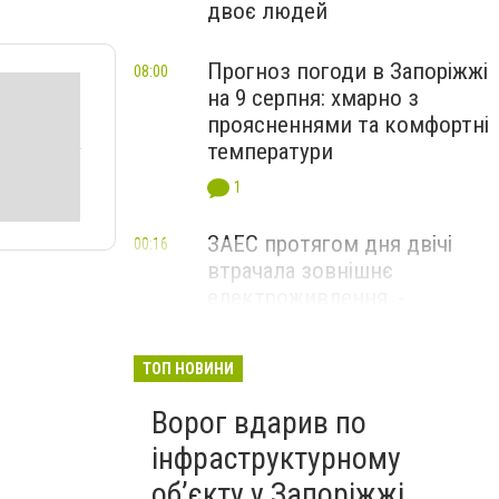
двоє людей
Прогноз погоди в Запоріжжі
08:00
на 9 серпня: хмарно з
проясненнями та комфортні
температури
1
ЗАЕС протягом дня двічі
00:16
втрачала зовнішнє
електроживлення, -
Енергоатом
ТОП НОВИНИ
Ворог вдарив по
інфраструктурному
обʼєкту у Запоріжжі