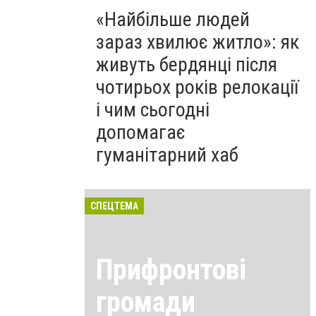
«Найбільше людей
зараз хвилює житло»: як
живуть бердянці після
чотирьох років релокації
і чим сьогодні
допомагає
гуманітарний хаб
СПЕЦТЕМА
Прифронтові
громади