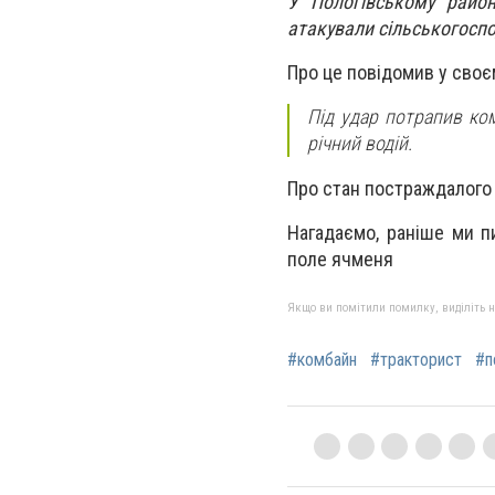
У Пологівському район
атакували сільськогоспо
Про це повідомив у своє
Під удар потрапив ком
річний водій.
Про стан постраждалого 
Нагадаємо, раніше ми п
поле ячменя
Якщо ви помітили помилку, виділіть нео
#комбайн
#тракторист
#п