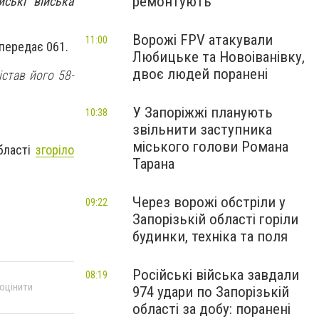
ремонтують
ські війська
Ворожі FPV атакували
11:00
 передає 061.
Любицьке та Новоіванівку,
двоє людей поранені
став його 58-
У Запоріжжі планують
10:38
звільнити заступника
міського голови Романа
області
згоріло
Тарана
Через ворожі обстріли у
09:22
Запорізькій області горіли
будинки, техніка та поля
Російські війська завдали
08:19
 оцінити
974 удари по Запорізькій
області за добу: поранені