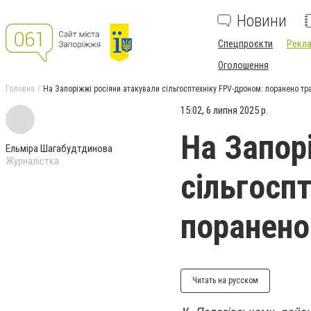
Новини
Спецпроєкти
Рекла
Оголошення
Головна
На Запоріжжі росіяни атакували сільгосптехніку FPV-дроном: поранено тр
15:02, 6 липня 2025 р.
На Запор
Ельміра Шагабудтдинова
Журналістка
сільгосп
поранено
Читать на русском