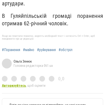
артудари.
В Гуляйпільській громаді поранення
отримав 62-річний чоловік.
Якщо ви помітили помилку, виділіть необхідний текст і натисніть Ctrl + Enter, щоб
повідомити про це редакцію
#Поранення
#майно
#руйнування
#обстріл
Ольга Зенюк
Головна редакторка 061.ua
0,0
Авторизуйтесь
, щоб оцінити
Діліться цією новиною та підписуйтесь на наші канали