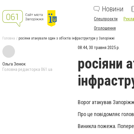
Новини
Спецпроєкти
Рекла
Оголошення
Головна
росіяни атакували один з обʼєктів інфраструктури у Запоріжжі
08:44, 30 травня 2025 р.
росіяни а
Ольга Зенюк
Головна редакторка 061.ua
інфрастр
Ворог атакував Запоріжж
Про це повідомляє голо
Виникла пожежа. Попере