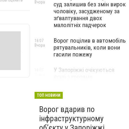
Вчора
суд залишив без змін вирок
чоловіку, засудженому за
зґвалтування двох
малолітніх падчерок
Ворог поцілив в автомобіль
16:07
Вчора
рятувальників, коли вони
гасили пожежу
У Запоріжжі очікуються
16:05
Вчора
дощі з грозами
ТОП НОВИНИ
Ворог вдарив по
інфраструктурному
обʼєкту у Запоріжжі