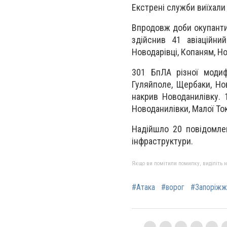
Екстрені служби виїхали 
Впродовж доби окупанти 
здійснив 41 авіаційний
Новодарівці, Копаням, Но
301 БпЛА різної модифі
Гуляйполе, Щербаки, Нов
накрив Новоданилівку. 
Новоданилівки, Малої Ток
Надійшло 20 повідомлен
інфраструктури.
Якщо ви помітили помилку, виділіть нео
#Атака
#ворог
#Запоріжж