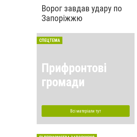
Ворог завдав удару по
Запоріжжю
СПЕЦТЕМА
Прифронтові
громади
Всі матеріали тут