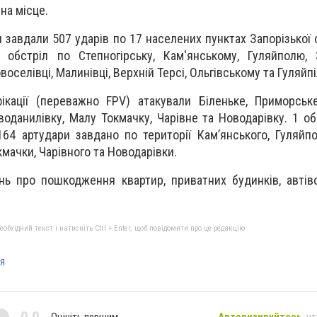
на місце.
завдали 507 ударів по 17 населених пунктах Запорізької о
 обстріл по Степногірську, Кам'янському, Гуляйполю, 
воселівці, Малинівці, Верхній Терсі, Ольгівському та Гуляйп
кації (переважно FPV) атакували Біленьке, Приморське
оданилівку, Малу Токмачку, Чарівне та Новодарівку. 1 об
164 артудари завдано по території Камʼянського, Гуляйпо
мачки, Чарівного та Новодарівки.
ь про пошкодження квартир, приватних будинків, автіво
бхідний текст і натисніть Ctrl + Enter, щоб повідомити про це редакцію
я
Оцініть першим
Авторизируйтесь
, ч