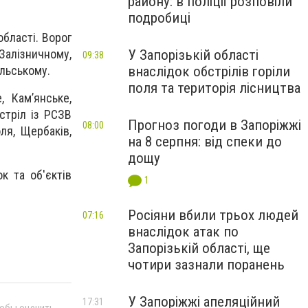
району: в поліції розповіли
подробиці
бласті. Ворог
Залізничному,
У Запорізькій області
09:38
ільському.
внаслідок обстрілів горіли
поля та територія лісництва
, Камʼянське,
стріл із РСЗВ
Прогноз погоди в Запоріжжі
08:00
ля, Щербаків,
на 8 серпня: від спеки до
дощу
к та об'єктів
1
Росіяни вбили трьох людей
07:16
внаслідок атак по
Запорізькій області, ще
чотири зазнали поранень
У Запоріжжі апеляційний
17:31
тобы оценить