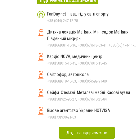
ПІДПРИЄМСТВА ЗАПОРІЖЖЯ
FanDay.net – ваш гід у світі спорту
+38 (044) 247-12-78
Дитяча локація МаНяня, Міні-садок МаНяня
Південний мікр-рн
+380(66)081-10-36, +380(67)613-63-41, +380(66)474-11-17
Кардіо NOVA, медичний центр
+380(50)015-15-45, +380(97)015-15-45
Світлофор, автошкола
+380(68)619-40-63, +380(95)592-91-09
Сейфи. Стелажі. Металеві меблі. Касові вузли.
+380(50)925-95-27, +380(67)618-25-84
Візове агентство України HOTVISA
+380(73)930-21-63
Додати підприємство