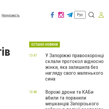
Рус
Нерухомість
ОСТАННІ НОВИНИ
тів
У Запоріжжі правоохоронці
13:47
склали протокол відносно
жінки, яка залишила без
нагляду свого маленького
сина
Ворожі дрони та КАБи
10:48
вбили та поранили
мешканців Запорізького