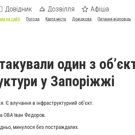
Довідник
Дозвілля
Афіша
ма на сайті
Погода
Карта міста
Довідкова
Питання-відповідь
такували один з обʼєк
уктури у Запоріжжі
я. Є влучання в інфраструктурний обʼєкт.
ва ОВА Іван Федоров.
дньо, минулося без постраждалих.