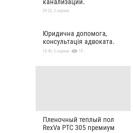
канализации.
09:32, 3 серпня
Юридична допомога,
консультація адвоката.
10
10:45, 5 серпня
Пленочный теплый пол
RexVa PTC 305 премиум