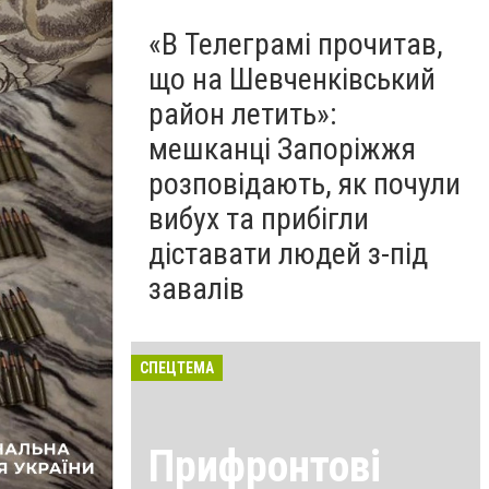
«В Телеграмі прочитав,
що на Шевченківський
район летить»:
мешканці Запоріжжя
розповідають, як почули
вибух та прибігли
діставати людей з-під
завалів
СПЕЦТЕМА
Прифронтові