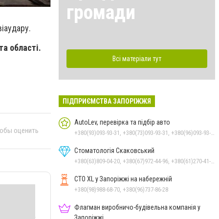
громади
іаудару.
та області.
Всі матеріали тут
ПІДПРИЄМСТВА ЗАПОРІЖЖЯ
AutoLev, перевірка та підбір авто
тобы оценить
+380(93)093-93-31, +380(73)093-93-31, +380(96)093-93-31
Стоматологія Скаковський
+380(63)809-04-20, +380(67)972-44-96, +380(61)270-41-07
СТО XL у Запоріжжі на набережній
+380(98)988-68-70, +380(96)737-86-28
Флагман виробничо-будівельна компанія у
Запоріжжі