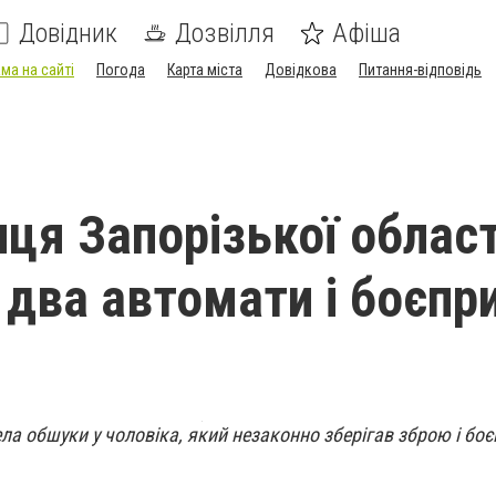
Довідник
Дозвілля
Афіша
ма на сайті
Погода
Карта міста
Довідкова
Питання-відповідь
ця Запорізької област
 два автомати і боєпр
ела обшуки у чоловіка, який незаконно зберігав зброю і бо