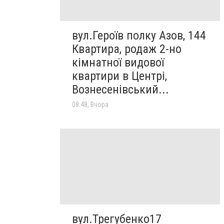
вул.Героїв полку Азов, 144
Квартира, родаж 2-но
кімнатної видової
квартири в Центрі,
Вознесенівський...
08:48, Вчора
вул.Трегубенко17