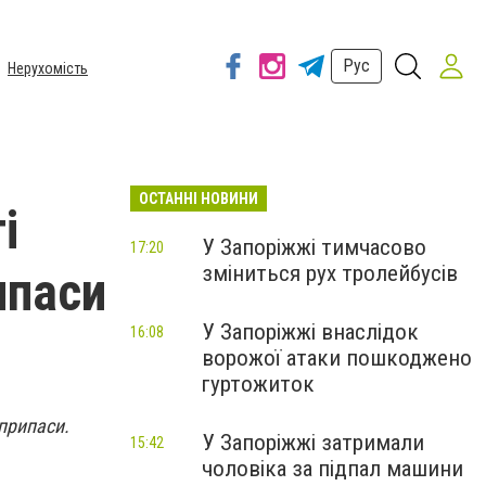
Рус
Нерухомість
ОСТАННІ НОВИНИ
і
У Запоріжжі тимчасово
17:20
зміниться рух тролейбусів
ипаси
У Запоріжжі внаслідок
16:08
ворожої атаки пошкоджено
гуртожиток
єприпаси.
У Запоріжжі затримали
15:42
чоловіка за підпал машини