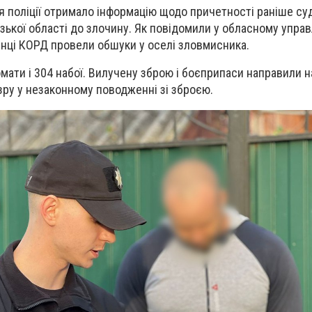
я поліції отримало інформацію щодо причетності раніше су
зької області до злочину. Як повідомили у обласному управ
енці КОРД провели обшуки у оселі зловмисника.
мати і 304 набої. Вилучену зброю і боєприпаси направили н
зру у незаконному поводженні зі зброєю.