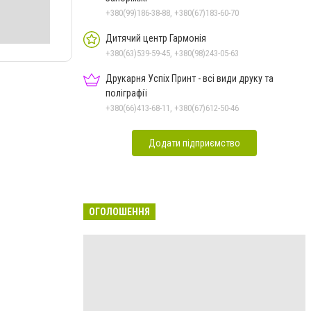
+380(99)186-38-88, +380(67)183-60-70
Дитячий центр Гармонія
+380(63)539-59-45, +380(98)243-05-63
Друкарня Успіх Принт - всі види друку та
поліграфії
+380(66)413-68-11, +380(67)612-50-46
Додати підприємство
ОГОЛОШЕННЯ