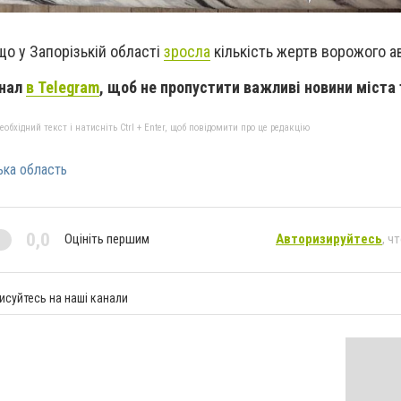
що у Запорізькій області
зросла
кількість жертв ворожого ав
анал
в Telegram
, щоб не пропустити важливі новини міста 
бхідний текст і натисніть Ctrl + Enter, щоб повідомити про це редакцію
ька область
0,0
Оцініть першим
Авторизируйтесь
, ч
исуйтесь на наші канали