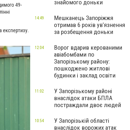
знайомого доньки
димого 49-
лінні
Мешканець Запоріжжя
14:49
отримав 6 років увʼязнення
а експертизу.
за розбещення доньки
Ворог вдарив керованими
12:04
авіабомбами по
Запорізькому району:
пошкоджено житлові
будинки і заклад освіти
У Запорізькому районі
11:02
внаслідок атаки БПЛА
постраждали двоє людей
У Запорізькій області
10:54
внаслідок ворожих атак