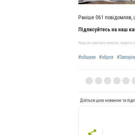
Раніше 061 повідомляв, 
Підписуйтесь на наш к
Якщо ви помітили помилку, виділіть нео
#обшуки
#зброя
#Запоріз
Діліться цією новиною та підп