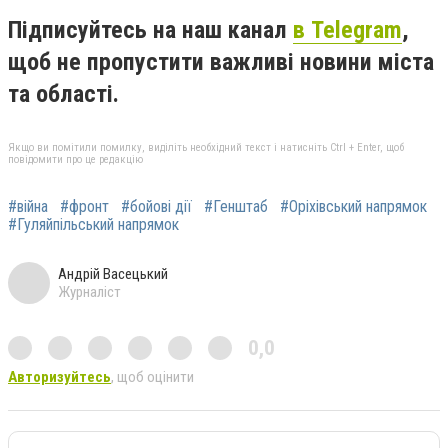
Підписуйтесь на наш канал
в Telegram
,
щоб не пропустити важливі новини міста
та області.
Якщо ви помітили помилку, виділіть необхідний текст і натисніть Ctrl + Enter, щоб
повідомити про це редакцію
#війна
#фронт
#бойові дії
#Генштаб
#Оріхівський напрямок
#Гуляйпільський напрямок
Андрій Васецький
Журналіст
0,0
Авторизуйтесь
, щоб оцінити