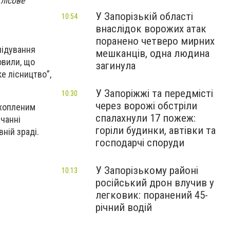
лісове
У Запорізькій області
10:54
внаслідок ворожих атак
поранено четверо мирних
лідування
мешканців, одна людина
вили, що
загинула
е лісництво”,
У Запоріжжі та передмісті
10:30
через ворожі обстріли
ахопленим
спалахнули 17 пожеж:
ачанні
горіли будинки, автівки та
вній зраді.
господарчі споруди
У Запорізькому районі
10:13
російський дрон влучив у
легковик: поранений 45-
річний водій