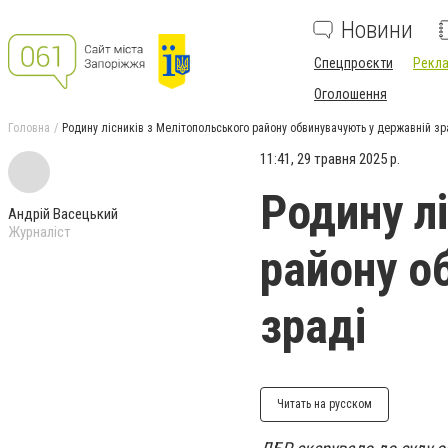
Новини
Спецпроєкти
Рекла
Оголошення
Головна
Родину лісників з Мелітопольського району обвинувачують у державній зр
11:41, 29 травня 2025 р.
Родину л
Андрій Васецький
Журналіст
району о
зраді
Читать на русском