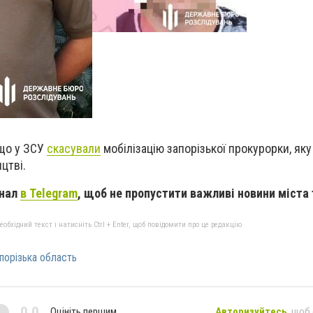
 що у ЗСУ
скасували
мобілізацію запорізької прокурорки, яку
цтві.
анал
в Telegram
, щоб не пропустити важливі новини міста 
бхідний текст і натисніть Ctrl + Enter, щоб повідомити про це редакцію
порізька область
0,0
Оцініть першим
Авторизуйтесь
, щоб