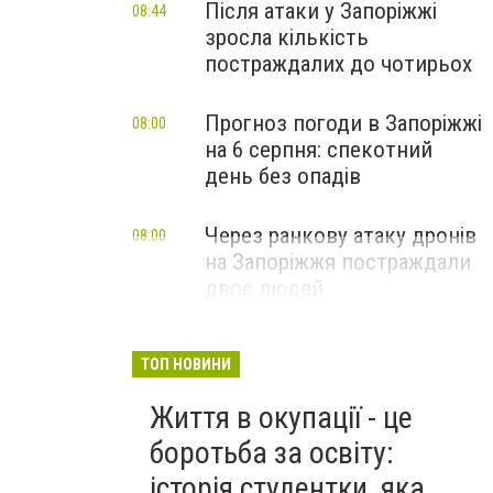
Після атаки у Запоріжжі
08:44
зросла кількість
постраждалих до чотирьох
Прогноз погоди в Запоріжжі
08:00
на 6 серпня: спекотний
день без опадів
Через ранкову атаку дронів
08:00
на Запоріжжя постраждали
двоє людей
ТОП НОВИНИ
Життя в окупації - це
боротьба за освіту:
історія студентки, яка