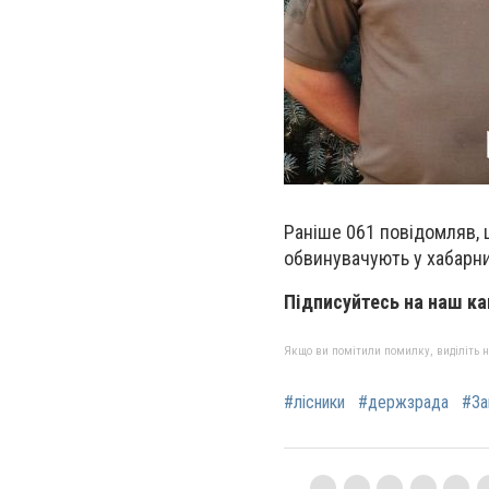
Раніше 061 повідомляв,
обвинувачують у хабарни
Підписуйтесь на наш к
Якщо ви помітили помилку, виділіть нео
#лісники
#держзрада
#За