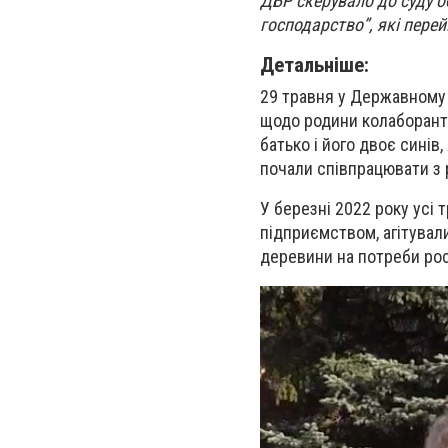
ДБР скерувало до суду о
господарство”, які перей
Детальніше:
29 травня у Державному
щодо родини колаборанті
батько і його двоє синів
почали співпрацювати з
У березні 2022 року усі
підприємством, агітували
деревини на потреби рос