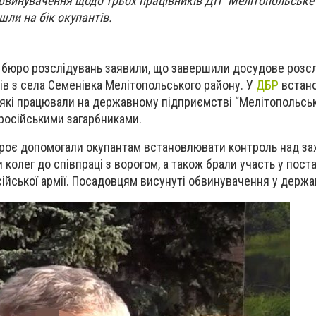
бвинувачення щодо трьох працівників ДП “Мелітопольське 
шли на бік окупантів.
 бюро розслідувань заявили, що завершили досудове розс
в з села Семенівка Мелітопольського району. У
ДБР
встано
, які працювали на державному підприємстві “Мелітопольськ
 російськими загарбниками.
 троє допомогали окупантам встановлювати контроль над з
 колег до співпраці з ворогом, а також брали участь у пост
ійської армії. Посадовцям висунуті обвинувачення у держа