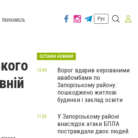
Рус
Нерухомість
ОСТАННІ НОВИНИ
ького
Ворог вдарив керованими
12:04
авіабомбами по
вній
Запорізькому району:
пошкоджено житлові
будинки і заклад освіти
У Запорізькому районі
11:02
внаслідок атаки БПЛА
постраждали двоє людей