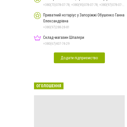
+380(73)078-07-78, +380(95)078-07-78, +380(97)078-07-78, +380(61)289-21-00, +380(61)239-55-59
Приватний нотаріус у Запоріжжі Обушенко Ганна
Олександрівна
+380(97)288-28-81
Склад-магазин Шпалери
+380(67)407-74-29
Додати підприємство
ОГОЛОШЕННЯ