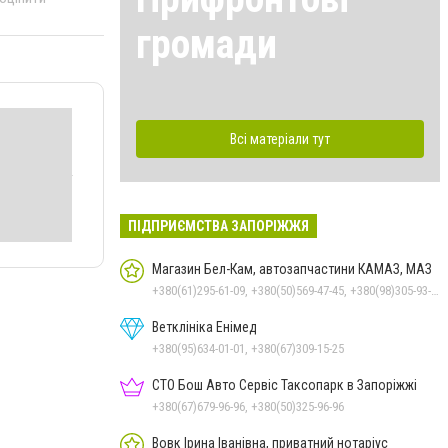
громади
Всі матеріали тут
ПІДПРИЄМСТВА ЗАПОРІЖЖЯ
Магазин Бел-Кам, автозапчастини КАМАЗ, МАЗ
+380(61)295-61-09, +380(50)569-47-45, +380(98)305-93-01
Ветклініка Енімед
+380(95)634-01-01, +380(67)309-15-25
СТО Бош Авто Сервіс Таксопарк в Запоріжжі
+380(67)679-96-96, +380(50)325-96-96
Вовк Ірина Іванівна, приватний нотаріус