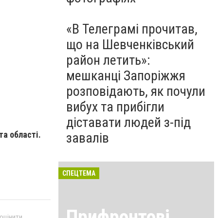
«В Телеграмі прочитав,
що на Шевченківський
район летить»:
мешканці Запоріжжя
розповідають, як почули
вибух та прибігли
діставати людей з-під
та області
.
завалів
СПЕЦТЕМА
Прифронтові
 оцінити