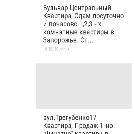
Бульвар Центральный
Квартира, Сдам посуточно
и почасово 1,2,3 - х
комнатные квартиры в
Запорожье. Ст...
18:38, 30 липня
вул.Трегубенко17
Квартира, Продаж 1-но
кімнатної квартири в