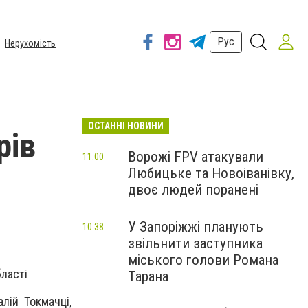
Рус
Нерухомість
ОСТАННІ НОВИНИ
рів
Ворожі FPV атакували
11:00
Любицьке та Новоіванівку,
двоє людей поранені
У Запоріжжі планують
10:38
звільнити заступника
міського голови Романа
бласті
Тарана
лій Токмачці,