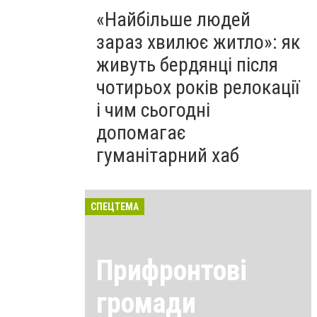
«Найбільше людей
зараз хвилює житло»: як
живуть бердянці після
чотирьох років релокації
і чим сьогодні
допомагає
гуманітарний хаб
СПЕЦТЕМА
Прифронтові
громади