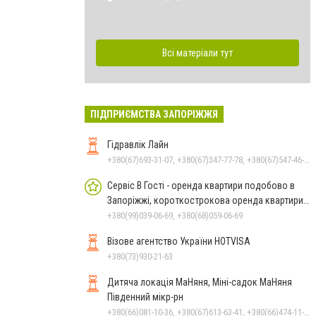
Всі матеріали тут
ПІДПРИЄМСТВА ЗАПОРІЖЖЯ
Гідравлік Лайн
+380(67)693-31-07, +380(67)347-77-78, +380(67)547-46-27, +380(67)679-57-97, +380(67)219-04-57, +380(50)383-31-07, +380(67)219-04-70
Сервіс В Гості - оренда квартири подобово в
Запоріжжі, короткострокова оренда квартири в
Запоріжжі.
+380(99)039-06-69, +380(68)059-06-69
Візове агентство України HOTVISA
+380(73)930-21-63
Дитяча локація МаНяня, Міні-садок МаНяня
Південний мікр-рн
+380(66)081-10-36, +380(67)613-63-41, +380(66)474-11-17