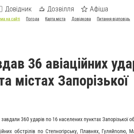
Довідник
Дозвілля
Афіша
ма на сайті
Погода
Карта міста
Довідкова
Питання-відповідь
дав 36 авіаційних уда
та містах Запорізької
завдали 360 ударів по 16 населених пунктах Запорізької о
ійних обстрілів по Степногірську, Плавнях, Гуляйполю, Ма