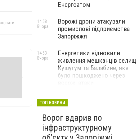
Енергоатом
Ворожі дрони атакували
14:58
 оцінити
Вчора
промислові підприємства
Запоріжжя
Енергетики відновили
14:53
Вчора
живлення мешканців селищ
Кушугум та Балабине, яке
було пошкоджено через
ворожі атаки
ТОП НОВИНИ
Ворог вдарив по
інфраструктурному
обʼєкту у Запоріжжі