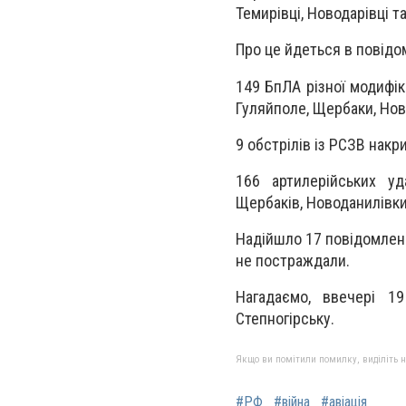
Темирівці, Новодарівці т
Про це йдеться в повідо
149 БпЛА різної модифіка
Гуляйполе, Щербаки, Нов
9 обстрілів із РСЗВ нак
166 артилерійських уд
Щербаків, Новоданилівки,
Надійшло 17 повідомлень
не постраждали.
Нагадаємо, ввечері 1
Степногірську.
Якщо ви помітили помилку, виділіть нео
#РФ
#війна
#авіація