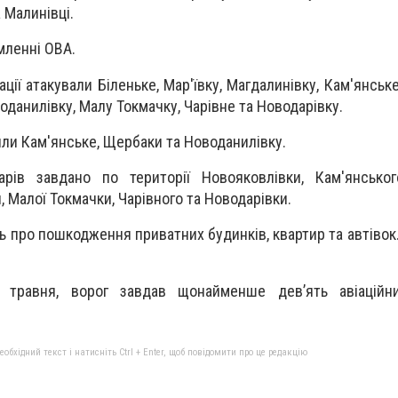
а Малинівці.
мленні ОВА.
ції атакували Біленьке, Мар'ївку, Магдалинівку, Кам'янськ
оданилівку, Малу Токмачку, Чарівне та Новодарівку.
рили Кам'янське, Щербаки та Новоданилівку.
арів завдано по території Новояковлівки, Кам'янськог
 Малої Токмачки, Чарівного та Новодарівки.
 про пошкодження приватних будинків, квартир та автівок.
9 травня, ворог завдав щонайменше девʼять авіаційн
бхідний текст і натисніть Ctrl + Enter, щоб повідомити про це редакцію